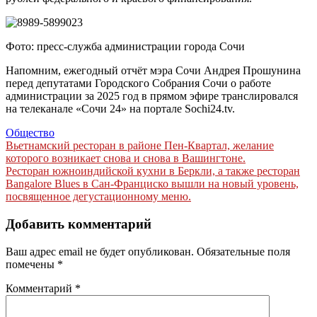
Фото: пресс-служба администрации города Сочи
Напомним, ежегодный отчёт мэра Сочи Андрея Прошунина
перед депутатами Городского Собрания Сочи о работе
администрации за 2025 год в прямом эфире транслировался
на телеканале «Сочи 24» на портале Sochi24.tv.
Общество
Навигация
Вьетнамский ресторан в районе Пен-Квартал, желание
которого возникает снова и снова в Вашингтоне.
по
Ресторан южноиндийской кухни в Беркли, а также ресторан
записям
Bangalore Blues в Сан-Франциско вышли на новый уровень,
посвященное дегустационному меню.
Добавить комментарий
Ваш адрес email не будет опубликован.
Обязательные поля
помечены
*
Комментарий
*