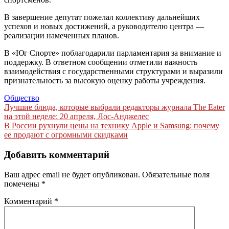
В завершение депутат пожелал коллективу дальнейших
успехов и новых достижений, а руководителю центра —
реализации намеченных планов.
В «Юг Спорте» поблагодарили парламентария за внимание и
поддержку. В ответном сообщении отметили важность
взаимодействия с государственными структурами и выразили
признательность за высокую оценку работы учреждения.
Общество
Навигация
Лучшие блюда, которые выбрали редакторы журнала The Eater
на этой неделе: 20 апреля, Лос-Анджелес
по
В России рухнули цены на технику Apple и Samsung: почему
записям
ее продают с огромными скидками
Добавить комментарий
Ваш адрес email не будет опубликован.
Обязательные поля
помечены
*
Комментарий
*