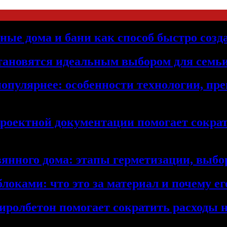
ьные дома и бани как способ быстро созд
становятся идеальным выбором для семьи
популярнее: особенности технологии, п
проектной документации помогает сократ
янного дома: этапы герметизации, выбор
локами: что это за материал и почему 
иролбетон помогает сократить расходы н