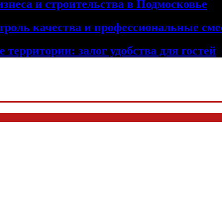
изнеса и строительства в Подмосковье
троль качества и профессиональные сме
 территории: залог удобства для гостей