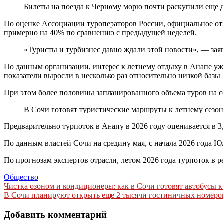
Билеты на поезда к Черному морю почти раскупили еще д
По оценке Ассоциации туроператоров России, официальное от
примерно на 40% по сравнению с предыдущей неделей.
«Туристы и турбизнес давно ждали этой новости», — за
По данным организации, интерес к летнему отдыху в Анапе уж
показатели выросли в несколько раз относительно низкой базы 
При этом более половины запланированного объема туров на с
В Сочи готовят туристические маршруты к летнему сезо
Предварительно турпоток в Анапу в 2026 году оценивается в 3,
По данным властей Сочи на средину мая, с начала 2026 года Ю
По прогнозам экспертов отрасли, летом 2026 года турпоток в 
Общество
Навигация
Чистка озоном и кондиционеры: как в Сочи готовят автобусы к
В Сочи планируют открыть еще 2 тысячи гостиничных номеров
по
записям
Добавить комментарий