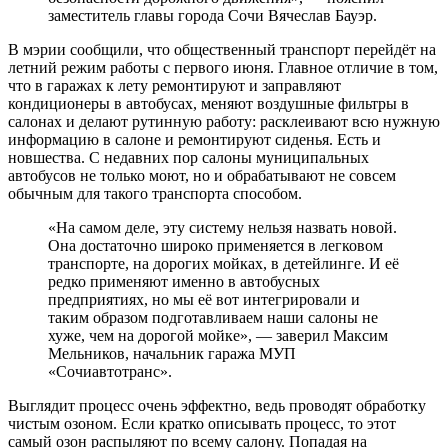
заместитель главы города Сочи Вячеслав Бауэр.
В мэрии сообщили, что общественный транспорт перейдёт на
летний режим работы с первого июня. Главное отличие в том,
что в гаражах к лету ремонтируют и заправляют
кондиционеры в автобусах, меняют воздушные фильтры в
салонах и делают рутинную работу: расклеивают всю нужную
информацию в салоне и ремонтируют сиденья. Есть и
новшества. С недавних пор салоны муниципальных
автобусов не только моют, но и обрабатывают не совсем
обычным для такого транспорта способом.
«На самом деле, эту систему нельзя назвать новой.
Она достаточно широко применяется в легковом
транспорте, на дорогих мойках, в детейлинге. И её
редко применяют именно в автобусных
предприятиях, но мы её вот интегрировали и
таким образом подготавливаем наши салоны не
хуже, чем на дорогой мойке», — заверил Максим
Мельников, начальник гаража МУП
«Сочиавтотранс».
Выглядит процесс очень эффектно, ведь проводят обработку
чистым озоном. Если кратко описывать процесс, то этот
самый озон распыляют по всему салону. Попадая на