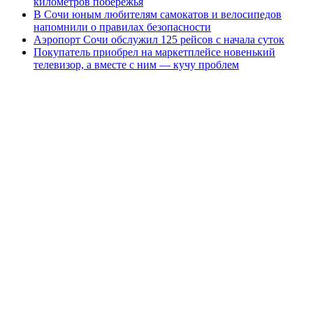
километров побережья
В Сочи юным любителям самокатов и велосипедов
напомнили о правилах безопасности
Аэропорт Сочи обслужил 125 рейсов с начала суток
Покупатель приобрел на маркетплейсе новенький
телевизор, а вместе с ним — кучу проблем