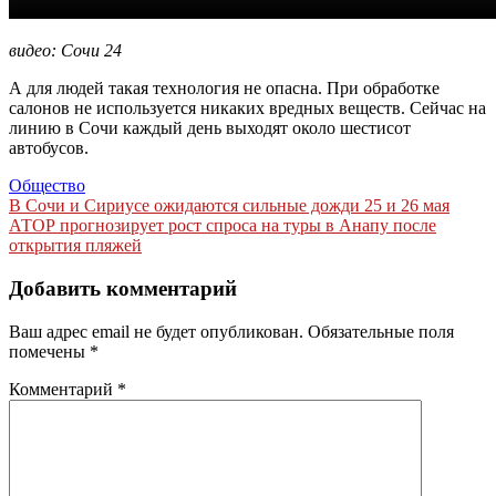
видео: Сочи 24
А для людей такая технология не опасна. При обработке
салонов не используется никаких вредных веществ. Сейчас на
линию в Сочи каждый день выходят около шестисот
автобусов.
Общество
Навигация
В Сочи и Сириусе ожидаются сильные дожди 25 и 26 мая
АТОР прогнозирует рост спроса на туры в Анапу после
по
открытия пляжей
записям
Добавить комментарий
Ваш адрес email не будет опубликован.
Обязательные поля
помечены
*
Комментарий
*