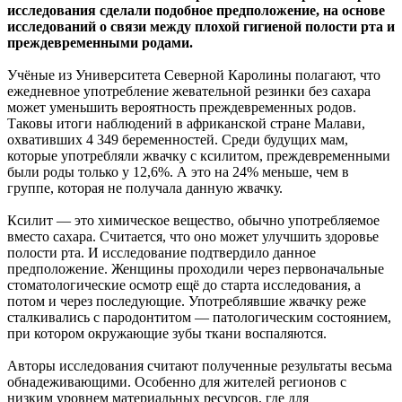
исследования сделали подобное предположение, на основе
исследований о связи между плохой гигиеной полости рта и
преждевременными родами.
Учёные из Университета Северной Каролины полагают, что
ежедневное употребление жевательной резинки без сахара
может уменьшить вероятность преждевременных родов.
Таковы итоги наблюдений в африканской стране Малави,
охвативших 4 349 беременностей. Среди будущих мам,
которые употребляли жвачку с ксилитом, преждевременными
были роды только у 12,6%. А это на 24% меньше, чем в
группе, которая не получала данную жвачку.
Ксилит — это химическое вещество, обычно употребляемое
вместо сахара. Считается, что оно может улучшить здоровье
полости рта. И исследование подтвердило данное
предположение. Женщины проходили через первоначальные
стоматологические осмотр ещё до старта исследования, а
потом и через последующие. Употреблявшие жвачку реже
сталкивались с пародонтитом — патологическим состоянием,
при котором окружающие зубы ткани воспаляются.
Авторы исследования считают полученные результаты весьма
обнадеживающими. Особенно для жителей регионов с
низким уровнем материальных ресурсов, где для