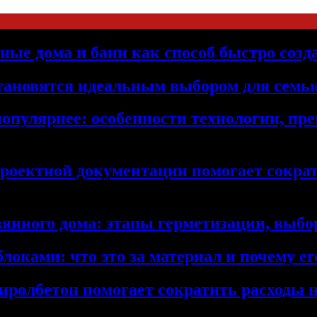
ьные дома и бани как способ быстро созд
становятся идеальным выбором для семьи
популярнее: особенности технологии, п
проектной документации помогает сократ
янного дома: этапы герметизации, выбор
локами: что это за материал и почему 
иролбетон помогает сократить расходы н