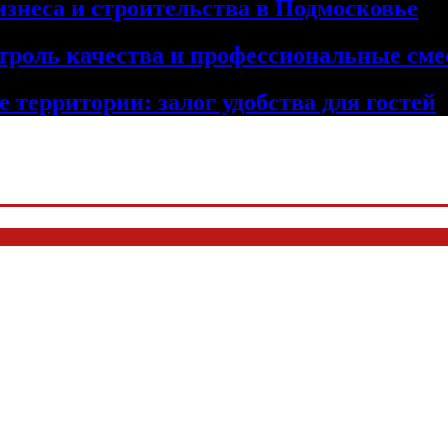
изнеса и строительства в Подмосковье
троль качества и профессиональные сме
 территории: залог удобства для гостей