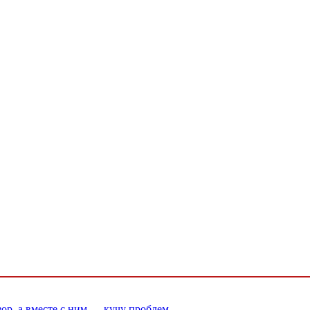
ор, а вместе с ним — кучу проблем