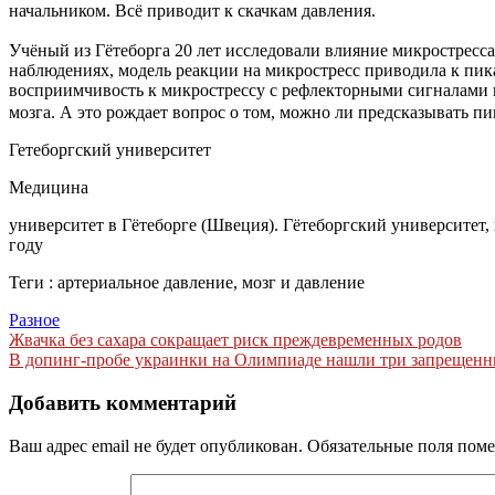
начальником. Всё приводит к скачкам давления.
Учёный из Гётеборга 20 лет исследовали влияние микростресс
наблюдениях, модель реакции на микростресс приводила к пик
восприимчивость к микрострессу с рефлекторными сигналами в 
мозга. А это рождает вопрос о том, можно ли предсказывать п
Гетеборгский университет
Медицина
университет в Гётеборге (Швеция). Гётеборгский университет,
году
Теги : артериальное давление, мозг и давление
Разное
Навигация
Жвачка без сахара сокращает риск преждевременных родов
В допинг-пробе украинки на Олимпиаде нашли три запрещенны
по
записям
Добавить комментарий
Ваш адрес email не будет опубликован.
Обязательные поля пом