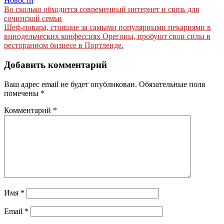
Новости
Навигация
Во сколько обходится современный интернет и связь для
сочинской семьи
по
Шеф-повара, стоящие за самыми популярными пекарнями в
записям
винодельческих конфессиях Орегоны, пробуют свои силы в
ресторанном бизнесе в Портленде.
Добавить комментарий
Ваш адрес email не будет опубликован.
Обязательные поля
помечены
*
Комментарий
*
Имя
*
Email
*