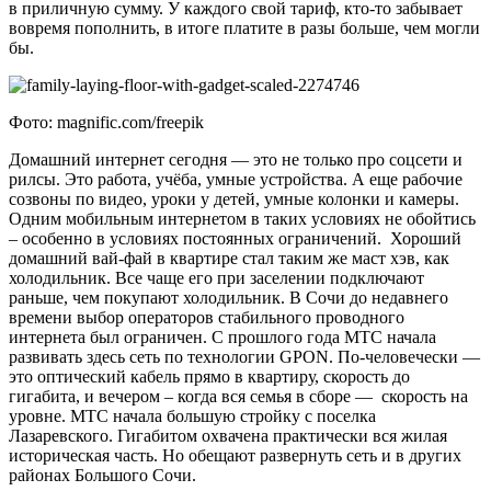
в приличную сумму. У каждого свой тариф, кто-то забывает
вовремя пополнить, в итоге платите в разы больше, чем могли
бы.
Фото: magnific.com/freepik
Домашний интернет сегодня — это не только про соцсети и
рилсы. Это работа, учёба, умные устройства. А еще рабочие
созвоны по видео, уроки у детей, умные колонки и камеры.
Одним мобильным интернетом в таких условиях не обойтись
– особенно в условиях постоянных ограничений. Хороший
домашний вай-фай в квартире стал таким же маст хэв, как
холодильник. Все чаще его при заселении подключают
раньше, чем покупают холодильник. В Сочи до недавнего
времени выбор операторов стабильного проводного
интернета был ограничен. С прошлого года МТС начала
развивать здесь сеть по технологии GPON. По-человечески —
это оптический кабель прямо в квартиру, скорость до
гигабита, и вечером – когда вся семья в сборе — скорость на
уровне. МТС начала большую стройку с поселка
Лазаревского. Гигабитом охвачена практически вся жилая
историческая часть. Но обещают развернуть сеть и в других
районах Большого Сочи.