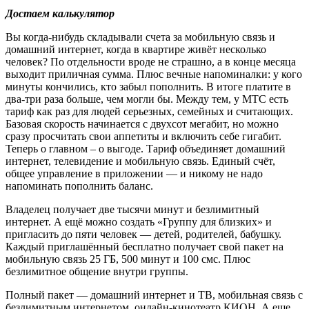
Достаем калькулятор
Вы когда-нибудь складывали счета за мобильную связь и
домашний интернет, когда в квартире живёт несколько
человек? По отдельности вроде не страшно, а в конце месяца
выходит приличная сумма. Плюс вечные напоминалки: у кого
минуты кончились, кто забыл пополнить. В итоге платите в
два-три раза больше, чем могли бы. Между тем, у МТС есть
тариф как раз для людей серьезных, семейных и считающих.
Базовая скорость начинается с двухсот мегабит, но можно
сразу просчитать свои аппетиты и включить себе гигабит.
Теперь о главном – о выгоде. Тариф объединяет домашний
интернет, телевидение и мобильную связь. Единый счёт,
общее управление в приложении — и никому не надо
напоминать пополнить баланс.
Владелец получает две тысячи минут и безлимитный
интернет. А ещё можно создать «Группу для близких» и
пригласить до пяти человек — детей, родителей, бабушку.
Каждый приглашённый бесплатно получает свой пакет на
мобильную связь 25 ГБ, 500 минут и 100 смс. Плюс
безлимитное общение внутри группы.
Полный пакет — домашний интернет и ТВ, мобильная связь с
безлимитным интернетом, онлайн-кинотеатр КИОН. А еще