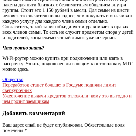
пакеты для пяти близких с безлимитным общением внутри
группы. Стоит это 1 150 рублей в месяц. Для семьи из шести
человек это значительно выгоднее, чем покупать и оплачивать
каждую услугу для каждого члена семьи отдельно.
Согласитесь, такой тариф объединяет и уравнивает в правах
всех членов семьи. То есть не служит предметом спора у детей
и родителей, когда ежемесячный лимит уже исчерпан.
Что нужно знать?
Wi-Fi-роутер можно купить при подключении или взять в
рассрочку. Узнать, подключен ли ваш дом к оптоволокну МТС
можно здесь.
Общество
Навигация
Переработок станет больше: в Госдуме подняли лимит
сверхурочных
по
Ужесточение выдачи кредитов отложили: кому это выгодно и
записям
чем грозит заемщикам
Добавить комментарий
Ваш адрес email не будет опубликован.
Обязательные поля
помечены
*