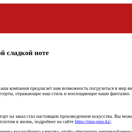
ой сладкой ноте
 компания предлагает вам возможность погрузиться в мир вкус
десерты, отражающие ваш стиль и воплощающие ваши фантазии.
торт на заказ стал настоящим произведением искусства. Вы мо
плотим в жизнь, подробнее на сайте
https://mus-mus.kz/
.
иенты высочайшего качества, чтобы обеспечить непревзойденны