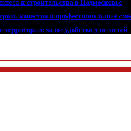
изнеса и строительства в Подмосковье
троль качества и профессиональные сме
 территории: залог удобства для гостей