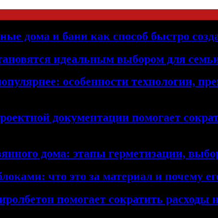
ьные дома и бани как способ быстро созд
становятся идеальным выбором для семьи
популярнее: особенности технологии, п
проектной документации помогает сократ
янного дома: этапы герметизации, выбор
локами: что это за материал и почему 
иролбетон помогает сократить расходы н