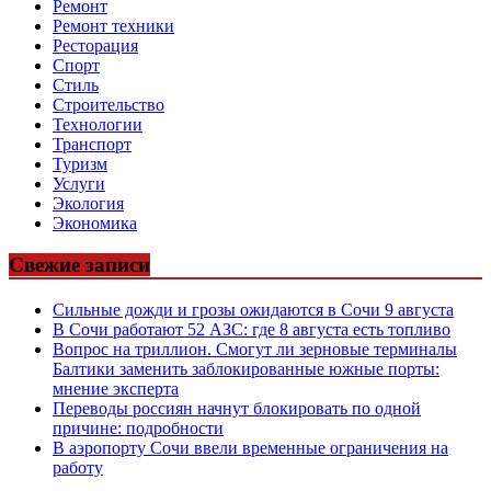
Ремонт
Ремонт техники
Ресторация
Спорт
Стиль
Строительство
Технологии
Транспорт
Туризм
Услуги
Экология
Экономика
Свежие записи
Сильные дожди и грозы ожидаются в Сочи 9 августа
В Сочи работают 52 АЗС: где 8 августа есть топливо
Вопрос на триллион. Смогут ли зерновые терминалы
Балтики заменить заблокированные южные порты:
мнение эксперта
Переводы россиян начнут блокировать по одной
причине: подробности
В аэропорту Сочи ввели временные ограничения на
работу