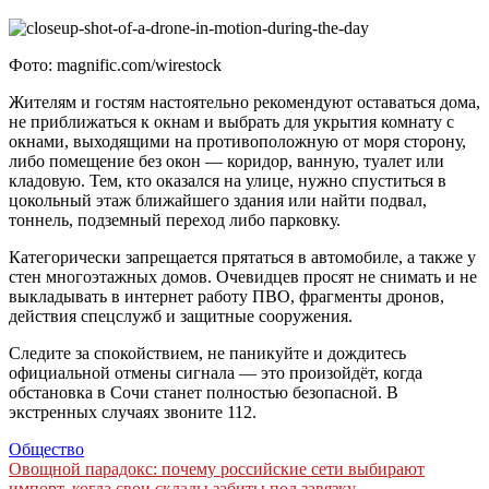
Фото: magnific.com/wirestock
Жителям и гостям настоятельно рекомендуют оставаться дома,
не приближаться к окнам и выбрать для укрытия комнату с
окнами, выходящими на противоположную от моря сторону,
либо помещение без окон — коридор, ванную, туалет или
кладовую. Тем, кто оказался на улице, нужно спуститься в
цокольный этаж ближайшего здания или найти подвал,
тоннель, подземный переход либо парковку.
Категорически запрещается прятаться в автомобиле, а также у
стен многоэтажных домов. Очевидцев просят не снимать и не
выкладывать в интернет работу ПВО, фрагменты дронов,
действия спецслужб и защитные сооружения.
Следите за спокойствием, не паникуйте и дождитесь
официальной отмены сигнала — это произойдёт, когда
обстановка в Сочи станет полностью безопасной. В
экстренных случаях звоните 112.
Общество
Навигация
Овощной парадокс: почему российские сети выбирают
импорт, когда свои склады забиты под завязку