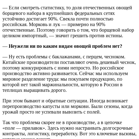
— Если смотреть статистику, то доля отечественных овощей
борщевого набора в крупнейших федеральных сетях
устойчиво достигает 90%. Свекла почти полностью
российская. Морковь и лук — примерно на 90%
отечественные. Поэтому говорить о том, что борщевой набор
целиком импортный, — значит грешить против истины.
—
Неужели ни по каким видам овощей проблем нет?
— Ну есть проблемы с баклажанами, с перцем, чесноком.
Китайские производители поставляют очень дешевый чеснок,
поэтому конкурировать с ними непросто. Но российское
производство активно развивается. Сейчас мы используем
мировое разделение труда: мы покупаем продукцию, по
которой нет такой маржинальности, которую в России в
теплицах выращивать дорого.
При этом бывают и обратные ситуации. Иногда возникает
перепроизводство капусты или моркови. Были сезоны, когда
урожай просто не успевали вывозить с полей.
Так что проблема скорее не в производстве, а в цепочке
«поле — прилавок». Здесь нужно настраивать долгосрочные
контракты, логистику, переработку. Вот это ключевые вызовы,