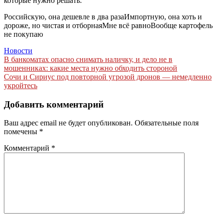
которые нужно решать.
Российскую, она дешевле в два разаИмпортную, она хоть и
дороже, но чистая и отборнаяМне всё равноВообще картофель
не покупаю
Новости
Навигация
В банкоматах опасно снимать наличку, и дело не в
мошенниках: какие места нужно обходить стороной
по
Сочи и Сириус под повторной угрозой дронов — немедленно
записям
укройтесь
Добавить комментарий
Ваш адрес email не будет опубликован.
Обязательные поля
помечены
*
Комментарий
*