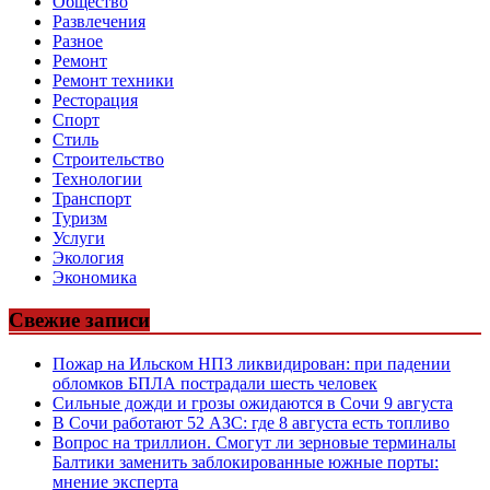
Общество
Развлечения
Разное
Ремонт
Ремонт техники
Ресторация
Спорт
Стиль
Строительство
Технологии
Транспорт
Туризм
Услуги
Экология
Экономика
Свежие записи
Пожар на Ильском НПЗ ликвидирован: при падении
обломков БПЛА пострадали шесть человек
Сильные дожди и грозы ожидаются в Сочи 9 августа
В Сочи работают 52 АЗС: где 8 августа есть топливо
Вопрос на триллион. Смогут ли зерновые терминалы
Балтики заменить заблокированные южные порты:
мнение эксперта