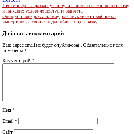
Новости
Навигация
Пенсионеры за раз могут получить почти полмиллиона: кому
и на каких условиях доступна выплата
по
Овощной парадокс: почему российские сети выбирают
записям
импорт, когда свои склады забиты под завязку
Добавить комментарий
Ваш адрес email не будет опубликован.
Обязательные поля
помечены
*
Комментарий
*
Имя
*
Email
*
Сайт