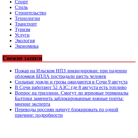
Спорт
Стиль
Строительство
Технологии
Транспорт
Туризм
Услуги
Экология
Экономика
Свежие записи
Пожар на Ильском НПЗ ликвидирован: при падении
обломков БПЛА пострадали шесть человек
Сильные дожди и грозы ожидаются в Сочи 9 августа
В Сочи работают 52 АЗС: где 8 августа есть топливо
Вопрос на триллион. Смогут ли зерновые терминалы
Балтики заменить заблокированные южные порты:
мнение эксперта
Переводы россиян начнут блокировать по одной
причине: подробности