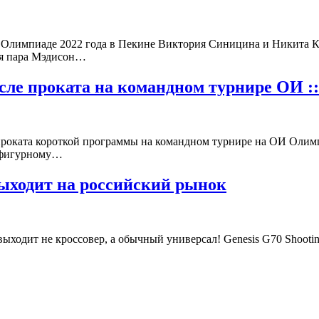
 Олимпиаде 2022 года в Пекине Виктория Синицина и Никита Ка
ая пара Мэдисон…
ле проката на командном турнире ОИ ::
проката короткой программы на командном турнире на ОИ Олимп
о фигурному…
выходит на российский рынок
ыходит не кроссовер, а обычный универсал! Genesis G70 Shooti