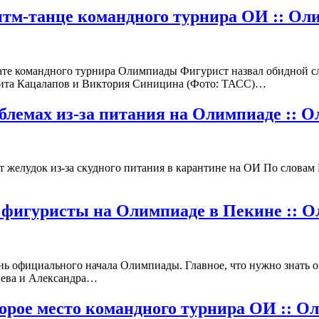
итм-танце командного турнира ОИ :: Оли
те командного турнира Олимпиады Фигурист назвал обидной слу
икита Кацалапов и Виктория Синицина (Фото: ТАСС)…
блемах из-за питания на Олимпиаде :: О
ит желудок из-за скудного питания в карантине на ОИ По словам
 фигуристы на Олимпиаде в Пекине :: О
нь официального начала Олимпиады. Главное, что нужно знать 
иева и Александра…
орое место командного турнира ОИ :: Ол