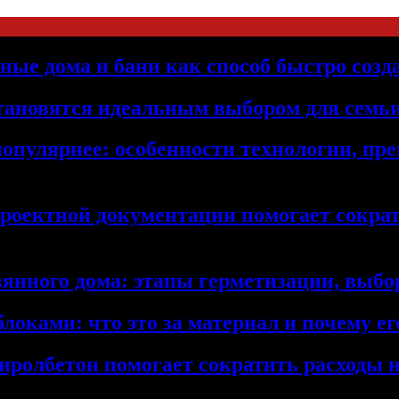
ьные дома и бани как способ быстро созд
становятся идеальным выбором для семьи
популярнее: особенности технологии, п
проектной документации помогает сократ
янного дома: этапы герметизации, выбор
локами: что это за материал и почему 
иролбетон помогает сократить расходы н