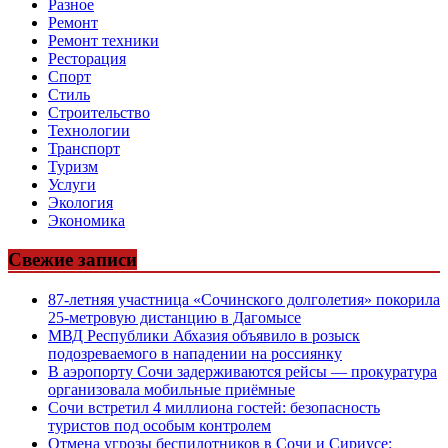
Разное
Ремонт
Ремонт техники
Ресторация
Спорт
Стиль
Строительство
Технологии
Транспорт
Туризм
Услуги
Экология
Экономика
Свежие записи
87-летняя участница «Сочинского долголетия» покорила
25-метровую дистанцию в Дагомысе
МВД Республики Абхазия объявило в розыск
подозреваемого в нападении на россиянку
В аэропорту Сочи задерживаются рейсы — прокуратура
организовала мобильные приёмные
Сочи встретил 4 миллиона гостей: безопасность
туристов под особым контролем
Отмена угрозы беспилотников в Сочи и Сириусе: