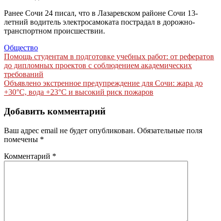
Ранее Сочи 24 писал, что в Лазаревском районе Сочи 13-
летний водитель электросамоката пострадал в дорожно-
транспортном происшествии.
Общество
Навигация
Помощь студентам в подготовке учебных работ: от рефератов
до дипломных проектов с соблюдением академических
по
требований
записям
Объявлено экстренное предупреждение для Сочи: жара до
+30°C, вода +23°C и высокий риск пожаров
Добавить комментарий
Ваш адрес email не будет опубликован.
Обязательные поля
помечены
*
Комментарий
*