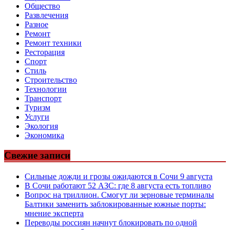
Общество
Развлечения
Разное
Ремонт
Ремонт техники
Ресторация
Спорт
Стиль
Строительство
Технологии
Транспорт
Туризм
Услуги
Экология
Экономика
Свежие записи
Сильные дожди и грозы ожидаются в Сочи 9 августа
В Сочи работают 52 АЗС: где 8 августа есть топливо
Вопрос на триллион. Смогут ли зерновые терминалы
Балтики заменить заблокированные южные порты:
мнение эксперта
Переводы россиян начнут блокировать по одной