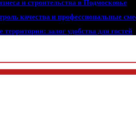
изнеса и строительства в Подмосковье
троль качества и профессиональные сме
 территории: залог удобства для гостей