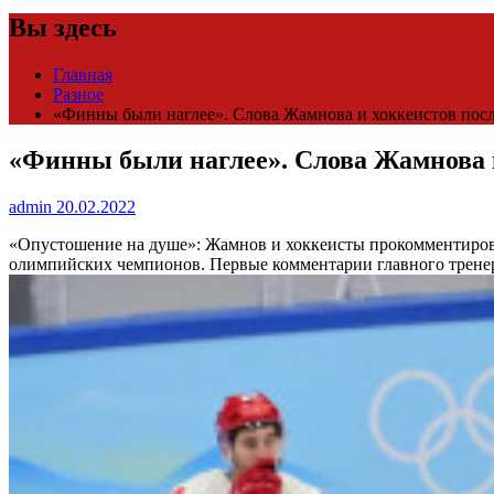
Вы здесь
Главная
Разное
«Финны были наглее». Слова Жамнова и хоккеистов после
«Финны были наглее». Слова Жамнова и
admin
20.02.2022
«Опустошение на душе»: Жамнов и хоккеисты прокомментиро
олимпийских чемпионов. Первые комментарии главного тренер