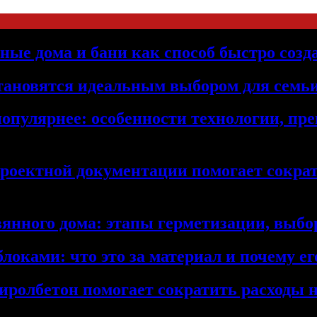
ьные дома и бани как способ быстро созд
становятся идеальным выбором для семьи
популярнее: особенности технологии, п
проектной документации помогает сократ
янного дома: этапы герметизации, выбор
локами: что это за материал и почему 
иролбетон помогает сократить расходы н