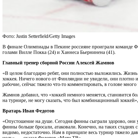
Фото: Justin Setterfield/Getty Images
В финале Олимпиады в Пекине россияне проиграли команде Фи
голами Вилле Покка (24) и Ханнеса Бьернинена (41).
Главный тренер сборной России Алексей Жамнов
«В целом благодарю ребят, они полностью выложились. Жизнь н
хоккея. Ничего нового от Финляндии не увидели, они плотно 
рабочие, сейчас тяжело что-то комментировать, в голове мног
Жамнов добавил, что «хоккей немного меняется, становится б
на турнире, не могу сказать, что был комбинационный хоккей»,
Вратарь Иван Федотов
«Опустошение на душе. Сегодня финны сыграли здорово, они ум
финны больше бросали, атаковали. Конечно, на таких стадиях 
видимо, недостаточно. Нам в принципе весь турнир тяжело давал
ноль», — сказал Федотов «Матч ТВ».