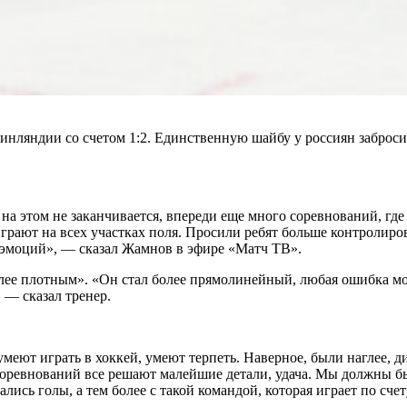
нляндии со счетом 1:2. Единственную шайбу у россиян заброс
а этом не заканчивается, впереди еще много соревнований, где
играют на всех участках поля. Просили ребят больше контролир
о эмоций», — сказал Жамнов в эфире «Матч ТВ».
олее плотным». «Он стал более прямолинейный, любая ошибка мо
 — сказал тренер.
еют играть в хоккей, умеют терпеть. Наверное, были наглее, д
соревнований все решают малейшие детали, удача. Мы должны был
ись голы, а тем более с такой командой, которая играет по счету