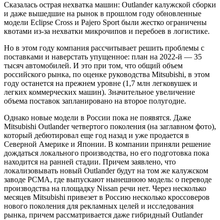
Сказалась острая нехватка машин: Outlander калужской сборки
и даже вышедшие на рынок в прошлом году обновленные
модели Eclipse Cross и Pajero Sport были жестко ограничены
квотами из-за нехватки микрочипов и перебоев в логистике.
Но в этом году компания рассчитывает решить проблемы с
поставками и наверстать упущенное: план на 2022-й — 35
тысяч автомобилей. И это при том, что общий объем
российского рынка, по оценке руководства Mitsubishi, в этом
году останется на прежнем уровне (1,7 млн легковушек и
легких коммерческих машин). Значительное увеличение
объема поставок запланировано на второе полугодие.
Однако новые модели в России пока не появятся. Даже
Mitsubishi Outlander четвертого поколения (на заглавном фото),
который дебютировал еще год назад и уже продается в
Северной Америке и Японии. В компании приняли решение
дождаться локального производства, но его подготовка пока
находится на ранней стадии. Причем заявлено, что
локализовывать новый Outlander будут на том же калужском
заводе PCMA, где выпускают нынешнюю модель: о переводе
производства на площадку Nissan речи нет. Через несколько
месяцев Mitsubishi привезет в Россию несколько кроссоверов
нового поколения для рекламных целей и исследования
рынка, причем рассматривается даже гибридный Outlander