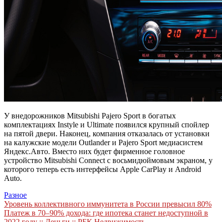
У внедорожников Mitsubishi Pajero Sport в богатых
комплектациях Instyle и Ultimate появился крупный спойлер
на пятой двери. Наконец, компания отказалась от установки
на калужские модели Outlander и Pajero Sport медиасистем
Яндекс.Авто. Вместо них будет фирменное головное
устройство Mitsubishi Connect с восьмидюймовым экраном, у
которого теперь есть интерфейсы Apple CarPlay и Android
Auto.
Разное
Навигация
Уровень коллективного иммунитета в России превысил 80%
Платеж в 70–90% дохода: где ипотека станет недоступной в
по
2022 году :: Деньги :: РБК Недвижимость