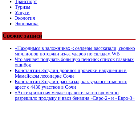
Транспорт
Туризм
Услуги
Экология
Экономика
Свежие записи
«Находимся в заложниках»: селлеры рассказали, сколько
миллионов потеряли из-за ударов по складам WB
Что мешает получать большую пенсию: список главных
ошибок
Константин Затулин добился проверки нарушений в
Мамайском лесопарке Сочи
Константин Затулин рассказал, как удалось отменить
арест с 4430 участков в Сочи
«Антикризисная мера»: правительство временно
разрешило продажу и ввоз бензина «Евро-2» и «Евро-3»