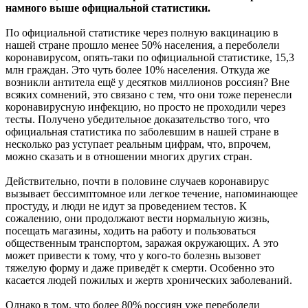
намного
выше официальной статистики.
По официальной статистике через полную вакцинацию в
нашей стране прошло менее 50% населения, а переболели
коронавирусом, опять-таки по официальной статистике, 15,3
млн граждан. Это чуть более 10% населения. Откуда же
возникли антитела ещё у десятков миллионов россиян? Вне
всяких сомнений, это связано с тем, что они тоже перенесли
коронавирусную инфекцию, но просто не проходили через
тесты. Получено убедительное доказательство того, что
официальная статистика по заболевшим в нашей стране в
несколько раз уступает реальным цифрам, что, впрочем,
можно сказать и в отношении многих других стран.
Действительно, почти в половине случаев коронавирус
вызывает бессимптомное или легкое течение, напоминающее
простуду, и люди не идут за проведением тестов. К
сожалению, они продолжают вести нормальную жизнь,
посещать магазины, ходить на работу и пользоваться
общественным транспортом, заражая окружающих. А это
может привести к тому, что у кого-то болезнь вызовет
тяжелую форму и даже приведёт к смерти. Особенно это
касается людей пожилых и жертв хронических заболеваний.
Однако в том, что более 80% россиян уже переболели