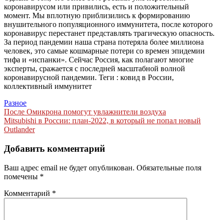
коронавирусом или привились, есть и положительный
момент. Мы вплотную приблизились к формированию
внушительного популяционного иммунитета, после которого
коронавирус перестанет представлять трагическую опасность.
За период пандемии наша страна потеряла более миллиона
человек, это самые кошмарные потери со времен эпидемии
тифа и «испанки». Сейчас Россия, как полагают многие
эксперты, сражается с последней масштабной волной
коронавирусной пандемии.
Теги : ковид в России,
коллективный иммунитет
Разное
Навигация
После Омикрона помогут увлажнители воздуха
Mitsubishi в России: план-2022, в который не попал новый
по
Outlander
записям
Добавить комментарий
Ваш адрес email не будет опубликован.
Обязательные поля
помечены
*
Комментарий
*