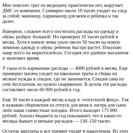
Мне повезло: трат на медицину практически нет, выручает
ДМС от компании. Суммарно около 10 тысяч уходит на уход
за собой: маникюр, парикмахер для меня и ребенка и так
далее.
Наверное, сложнее всего посчитать расходы на одежду и
обувь: разброс большой. Но примерно 10 тысяч рублей в
месяц. Хотя в начале зимы ушло около 50 тысяч на новую
зимнюю одежду и обувь: ребенок быстро растет. Покупаю
чаще всего на маркетплейсах. Сегодня это удобнее магазинов
и экономит время.
У сына есть карманные расходы — 4000 рублей в месяц. Еще
примерно тысяча уходит на школьные траты и сборы на
мелкие нужды в секции, где он занимается. Секция сама по
себе бесплатная, но нужно снаряжение. В целом эти расходы
составляют около 60 000 рублей в год.
Еще 30 тысяч я каждый месяц кладу в «отпускной фонд». Так
я называю сбережения на отпуск для меня и лагерь для сына
либо наши совместные поездки. Итого выходит 175 000
рублей. Анализ бюджета за год показывает, что в какие-то
месяцы бывает и меньше расходов — 130–150 тысяч.
Остаток зарплаты и все премии уходят в накопления. Из этих