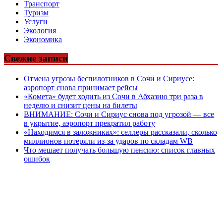
Транспорт
Туризм
Услуги
Экология
Экономика
Свежие записи
Отмена угрозы беспилотников в Сочи и Сириусе:
аэропорт снова принимает рейсы
«Комета» будет ходить из Сочи в Абхазию три раза в
неделю и снизит цены на билеты
ВНИМАНИЕ: Сочи и Сириус снова под угрозой — все
в укрытие, аэропорт прекратил работу
«Находимся в заложниках»: селлеры рассказали, сколько
миллионов потеряли из-за ударов по складам WB
Что мешает получать большую пенсию: список главных
ошибок