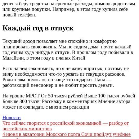
денег я беру средства на срочные расходы, помощь родителям
или крупные покупки. Например, в этом году купила себе
новый телефон.
Каждый год в отпуск
Текущий доход позволяет мне спокойно и комфортно
планировать свою жизнь. Мы не сидим дома, почти каждый
год ездим куда-нибудь в отпуск. В прошлом году побывали в
Малайзии, в этом году в планах Китай.
Есть на чем сэкономить, но я не живу впритык, поэтому не
вижу необходимости что-то урезать из текущих расходов.
Родителям помогаю, но чаще это подарки. Папа —
работающий пенсионер и не любит просить деньги.
На уровне МРОТ От 50 тысяч рублей Выше 100 тысяч рублей
Больше 300 тысяч Расскажу в комментариях Мнение автора
может не совпадать с мнением редакции
Новости
Навигация
Что сейчас творится с российской экономикой — разбор от
российских министров
по
4 июня в акватории Морского порта Сочи пройдут учебные