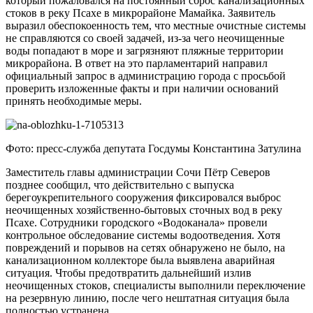
который пожаловался на постоянный сброс канализационных
стоков в реку Псахе в микрорайоне Мамайка. Заявитель
выразил обеспокоенность тем, что местные очистные системы
не справляются со своей задачей, из-за чего неочищенные
воды попадают в море и загрязняют пляжные территории
микрорайона. В ответ на это парламентарий направил
официальный запрос в администрацию города с просьбой
проверить изложенные факты и при наличии оснований
принять необходимые меры.
Фото: пресс-служба депутата Госдумы Константина Затулина
Заместитель главы администрации Сочи Пётр Северов
позднее сообщил, что действительно с выпуска
берегоукрепительного сооружения фиксировался выброс
неочищенных хозяйственно-бытовых сточных вод в реку
Псахе. Сотрудники городского «Водоканала» провели
контрольное обследование системы водоотведения. Хотя
повреждений и порывов на сетях обнаружено не было, на
канализационном коллекторе была выявлена аварийная
ситуация. Чтобы предотвратить дальнейший излив
неочищенных стоков, специалисты выполнили переключение
на резервную линию, после чего нештатная ситуация была
полностью устранена.