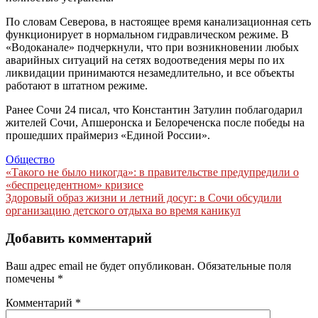
По словам Северова, в настоящее время канализационная сеть
функционирует в нормальном гидравлическом режиме. В
«Водоканале» подчеркнули, что при возникновении любых
аварийных ситуаций на сетях водоотведения меры по их
ликвидации принимаются незамедлительно, и все объекты
работают в штатном режиме.
Ранее Сочи 24 писал, что Константин Затулин поблагодарил
жителей Сочи, Апшеронска и Белореченска после победы на
прошедших праймериз «Единой России».
Общество
Навигация
«Такого не было никогда»: в правительстве предупредили о
«беспрецедентном» кризисе
по
Здоровый образ жизни и летний досуг: в Сочи обсудили
записям
организацию детского отдыха во время каникул
Добавить комментарий
Ваш адрес email не будет опубликован.
Обязательные поля
помечены
*
Комментарий
*