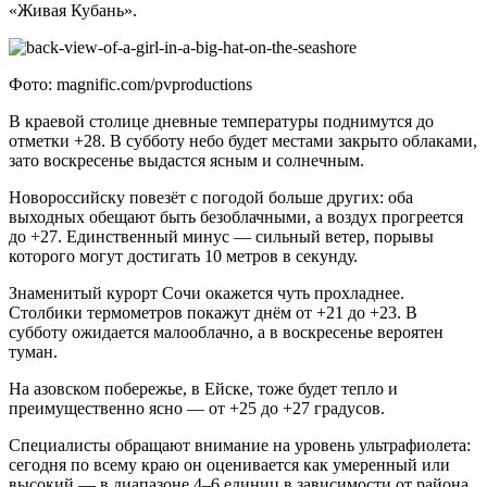
«Живая Кубань».
Фото: magnific.com/pvproductions
В краевой столице дневные температуры поднимутся до
отметки +28. В субботу небо будет местами закрыто облаками,
зато воскресенье выдастся ясным и солнечным.
Новороссийску повезёт с погодой больше других: оба
выходных обещают быть безоблачными, а воздух прогреется
до +27. Единственный минус — сильный ветер, порывы
которого могут достигать 10 метров в секунду.
Знаменитый курорт Сочи окажется чуть прохладнее.
Столбики термометров покажут днём от +21 до +23. В
субботу ожидается малооблачно, а в воскресенье вероятен
туман.
На азовском побережье, в Ейске, тоже будет тепло и
преимущественно ясно — от +25 до +27 градусов.
Специалисты обращают внимание на уровень ультрафиолета:
сегодня по всему краю он оценивается как умеренный или
высокий — в диапазоне 4–6 единиц в зависимости от района