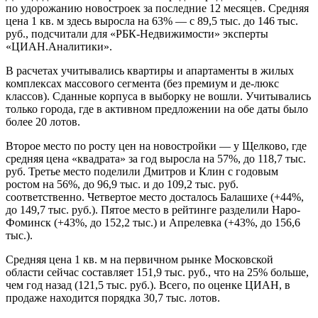
по удорожанию новостроек за последние 12 месяцев. Средняя
цена 1 кв. м здесь выросла на 63% — с 89,5 тыс. до 146 тыс.
руб., подсчитали для «РБК-Недвижимости» эксперты
«ЦИАН.Аналитики».
В расчетах учитывались квартиры и апартаменты в жилых
комплексах массового сегмента (без премиум и де-люкс
классов). Сданные корпуса в выборку не вошли. Учитывались
только города, где в активном предложении на обе даты было
более 20 лотов.
Второе место по росту цен на новостройки — у Щелково, где
средняя цена «квадрата» за год выросла на 57%, до 118,7 тыс.
руб. Третье место поделили Дмитров и Клин с годовым
ростом на 56%, до 96,9 тыс. и до 109,2 тыс. руб.
соответственно. Четвертое место досталось Балашихе (+44%,
до 149,7 тыс. руб.). Пятое место в рейтинге разделили Наро-
Фоминск (+43%, до 152,2 тыс.) и Апрелевка (+43%, до 156,6
тыс.).
Средняя цена 1 кв. м на первичном рынке Московской
области сейчас составляет 151,9 тыс. руб., что на 25% больше,
чем год назад (121,5 тыс. руб.). Всего, по оценке ЦИАН, в
продаже находится порядка 30,7 тыс. лотов.