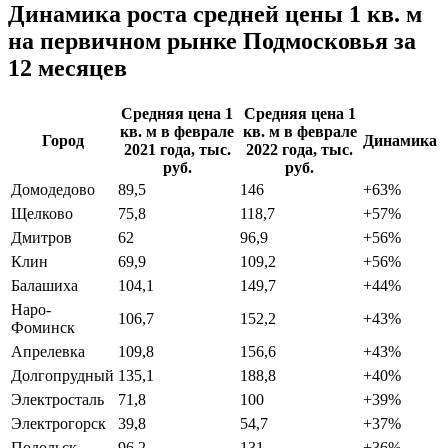
Динамика роста средней цены 1 кв. м
на первичном рынке Подмосковья за
12 месяцев
Средняя цена 1
Средняя цена 1
кв. м в феврале
кв. м в феврале
Город
Динамика
2021 года, тыс.
2022 года, тыс.
руб.
руб.
Домодедово
89,5
146
+63%
Щелково
75,8
118,7
+57%
Дмитров
62
96,9
+56%
Клин
69,9
109,2
+56%
Балашиха
104,1
149,7
+44%
Наро-
106,7
152,2
+43%
Фоминск
Апрелевка
109,8
156,6
+43%
Долгопрудный
135,1
188,8
+40%
Электросталь
71,8
100
+39%
Электрогорск
39,8
54,7
+37%
Подольск
96,2
131
+36%