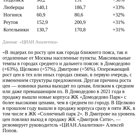
Люберцы
140,1
186,7
+33%
Ногинск
60,9
80,6
+32%
Реутов
152,9
200,9
+31%
Котельники
130,7
170,8
+31%
Данные: «ЦИАН.Аналитика»
«В лидерах по росту цен как города ближнего пояса, так и
отдаленные от Москвы населенные пункты. Максимальные
темпы в городах среднего и дальнего поясов: в Домодедово
(+63%), Щелково (+57%), Дмитрове (+56%). Опережающий
рост цен в тех или иных городах связан, в первую очередь, с
изменением структуры предложения. Другая причина роста
цен — новинки рынка выходят по ценам, близким к средним
или даже превышающим их. В Домодедово в 2021 года в
продажу вышли новые корпуса ЖК «Домодедово Парк» с
более высокими ценами, чем в среднем по городу. В Щелково
в прошлом году вышли в продажу корпуса сразу в пяти ЖК, в
том числе в ЖК «Солнечный парк 2». В Дмитрове на уровень
цен повлиял выход в продажу ЖК «Дмитров Сити», —
резюмирует руководитель «ЦИАН.Аналитики» Алексей
Попов.