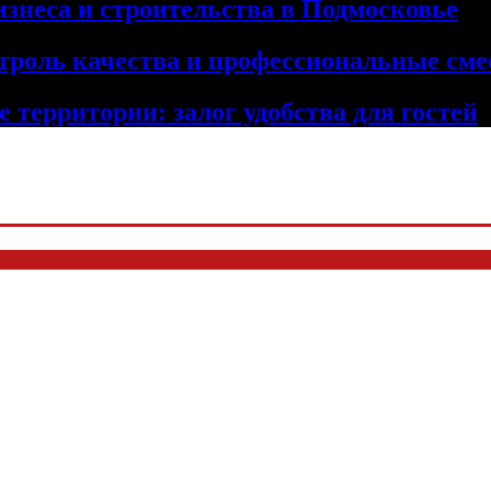
изнеса и строительства в Подмосковье
троль качества и профессиональные сме
 территории: залог удобства для гостей