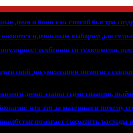
ьные дома и бани как способ быстро созд
становятся идеальным выбором для семьи
популярнее: особенности технологии, п
проектной документации помогает сократ
янного дома: этапы герметизации, выбор
локами: что это за материал и почему 
иролбетон помогает сократить расходы н