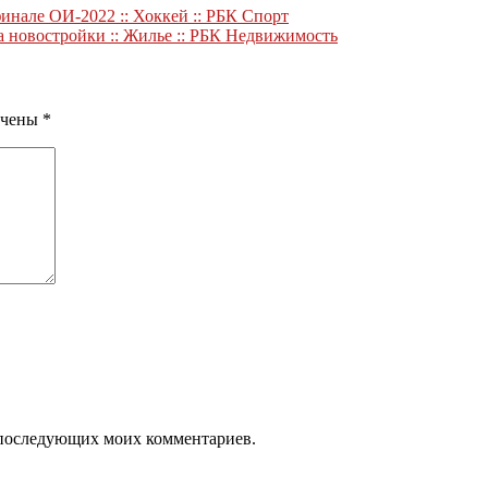
инале ОИ-2022 :: Хоккей :: РБК Спорт
 новостройки :: Жилье :: РБК Недвижимость
ечены
*
ля последующих моих комментариев.