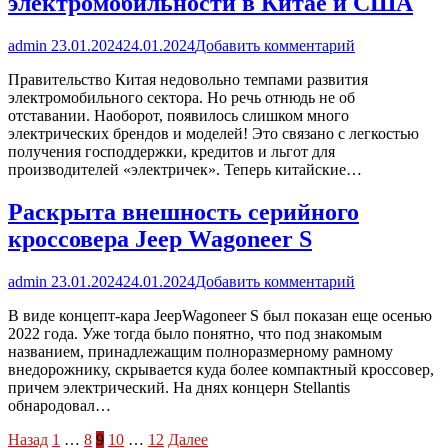
электромобильности в Китае и США
admin
23.01.2024
24.01.2024
Добавить комментарий
Правительство Китая недовольно темпами развития
электромобильного сектора. Но речь отнюдь не об
отставании. Наоборот, появилось слишком много
электрических брендов и моделей! Это связано с легкостью
получения господдержки, кредитов и льгот для
производителей «электричек». Теперь китайские…
Раскрыта внешность серийного
кроссовера Jeep Wagoneer S
admin
23.01.2024
24.01.2024
Добавить комментарий
В виде концепт-кара JeepWagoneer S был показан еще осенью
2022 года. Уже тогда было понятно, что под знакомым
названием, принадлежащим полноразмерному рамному
внедорожнику, скрывается куда более компактный кроссовер,
причем электрический. На днях концерн Stellantis
обнародовал…
Пагинация
Назад
1
…
8
9
10
…
12
Далее