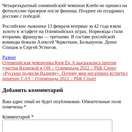
Четырехкратный олимпийский чемпион Клебо не пришел на
фотосессию призеров после финиша. Позднее он поздравил
россиян с победой.
Российские лыжники 13 февраля впервые за 42 года взяли
золото в эстафете на Олимпийских играх. Норвежцы стали
вторыми, французы — третьими. В составе российской
команды бежали Алексей Червоткин, Большунов, Денис
Спицов и Сергей Устюгов.
Разное
Навигация
Олимпийская чемпионка Ким Ён А высказалась против
участия Валиевой в ОИ :: Олимпиада 2022 :: РБК Спорт
по
«Русские подвели Валиеву». Почему мир негативно встретил
записям
решение CAS :: Олимпиада 2022 :: РБК Спорт
Добавить комментарий
Ваш адрес email не будет опубликован.
Обязательные поля
помечены
*
Комментарий
*