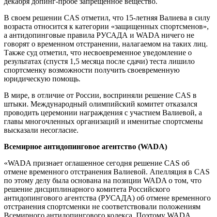
декабря допинг-пробе запрещенное вещество.
В своем решении CAS отметил, что 15-летняя Валиева в силу
возраста относится к категории «защищенных спортсменов»,
а антидопинговые правила РУСАДА и WADA ничего не
говорят о временном отстранении, налагаемом на таких лиц.
Также суд отметил, что несвоевременное уведомление о
результатах (спустя 1,5 месяца после сдачи) теста лишило
спортсменку возможности получить своевременную
юридическую помощь.
В мире, в отличие от России, восприняли решение CAS в
штыки. Международный олимпийский комитет отказался
проводить церемонии награждения с участием Валиевой, а
главы многочленных организаций и именитые спортсмены
высказали несогласие.
Всемирное антидопинговое агентство (WADA)
«WADA признает оглашенное сегодня решение CAS об
отмене временного отстранения Валиевой. Апелляция в CAS
по этому делу была основана на позиции WADA о том, что
решение дисциплинарного комитета Российского
антидопингового агентства (РУСАДА) об отмене временного
отстранения спортсменки не соответствовали положениям
Всемирного антидопингового кодекса. Поэтому WADA