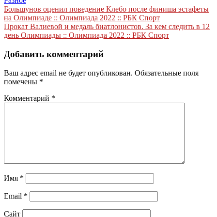
Разное
Навигация
Большунов оценил поведение Клебо после финиша эстафеты
на Олимпиаде :: Олимпиада 2022 :: РБК Спорт
по
Прокат Валиевой и медаль биатлонистов. За кем следить в 12
записям
день Олимпиады :: Олимпиада 2022 :: РБК Спорт
Добавить комментарий
Ваш адрес email не будет опубликован.
Обязательные поля
помечены
*
Комментарий
*
Имя
*
Email
*
Сайт