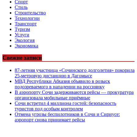
Спорт
Стиль
Строительство
Технологии
Транспорт
Туризм
Услуги
Экология
Экономика
Свежие записи
87-летняя участница «Сочинского долголетия» покорила
25-метровую дистанцию в Дагомысе
МВД Республики Абхазия объявило в розыск
подозреваемого в нападении на россиянку
В аэропорту Сочи задерживаются рейсы — прокуратура
организовала мобильные приёмные
Сочи встретил 4 миллиона гостей: безопасность
туристов под особым контролем
Отмена угрозы беспилотников в Сочи и Сириусе:
аэропорт снова принимает рейсы