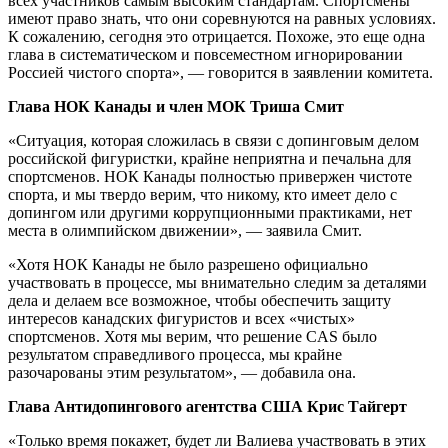
всех участников самым высоким стандартам. Спортсмены
имеют право знать, что они соревнуются на равных условиях.
К сожалению, сегодня это отрицается. Похоже, это еще одна
глава в систематическом и повсеместном игнорировании
Россией чистого спорта», — говорится в заявлении комитета.
Глава НОК Канады и член МОК Триша Смит
«Ситуация, которая сложилась в связи с допинговым делом
российской фигуристки, крайне неприятна и печальна для
спортсменов. НОК Канады полностью привержен чистоте
спорта, и мы твердо верим, что никому, кто имеет дело с
допингом или другими коррупционными практиками, нет
места в олимпийском движении», — заявила Смит.
«Хотя НОК Канады не было разрешено официально
участвовать в процессе, мы внимательно следим за деталями
дела и делаем все возможное, чтобы обеспечить защиту
интересов канадских фигуристов и всех «чистых»
спортсменов. Хотя мы верим, что решение CAS было
результатом справедливого процесса, мы крайне
разочарованы этим результатом», — добавила она.
Глава Антидопингового агентства США Крис Тайгерт
«Только время покажет, будет ли Валиева участвовать в этих