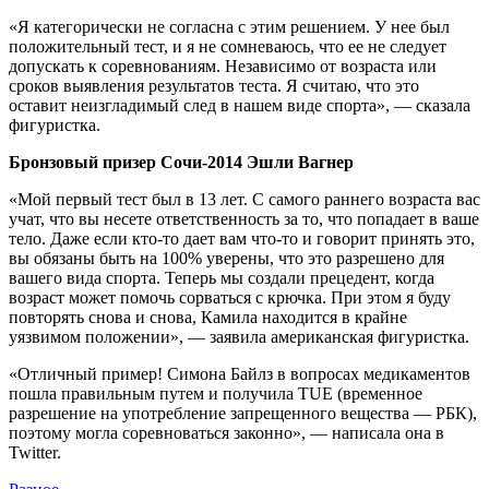
«Я категорически не согласна с этим решением. У нее был
положительный тест, и я не сомневаюсь, что ее не следует
допускать к соревнованиям. Независимо от возраста или
сроков выявления результатов теста. Я считаю, что это
оставит неизгладимый след в нашем виде спорта», — сказала
фигуристка.
Бронзовый призер Сочи-2014 Эшли Вагнер
«Мой первый тест был в 13 лет. С самого раннего возраста вас
учат, что вы несете ответственность за то, что попадает в ваше
тело. Даже если кто-то дает вам что-то и говорит принять это,
вы обязаны быть на 100% уверены, что это разрешено для
вашего вида спорта. Теперь мы создали прецедент, когда
возраст может помочь сорваться с крючка. При этом я буду
повторять снова и снова, Камила находится в крайне
уязвимом положении», — заявила американская фигуристка.
«Отличный пример! Симона Байлз в вопросах медикаментов
пошла правильным путем и получила TUE (временное
разрешение на употребление запрещенного вещества — РБК),
поэтому могла соревноваться законно», — написала она в
Twitter.