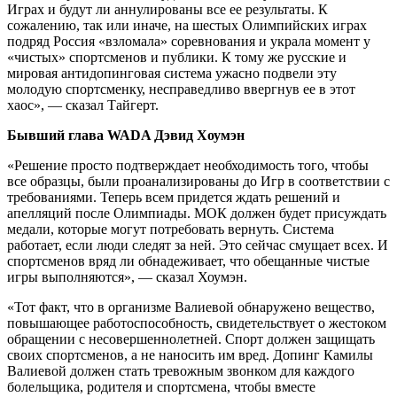
Играх и будут ли аннулированы все ее результаты. К
сожалению, так или иначе, на шестых Олимпийских играх
подряд Россия «взломала» соревнования и украла момент у
«чистых» спортсменов и публики. К тому же русские и
мировая антидопинговая система ужасно подвели эту
молодую спортсменку, несправедливо ввергнув ее в этот
хаос», — сказал Тайгерт.
Бывший глава WADA Дэвид Хоумэн
«Решение просто подтверждает необходимость того, чтобы
все образцы, были проанализированы до Игр в соответствии с
требованиями. Теперь всем придется ждать решений и
апелляций после Олимпиады. МОК должен будет присуждать
медали, которые могут потребовать вернуть. Система
работает, если люди следят за ней. Это сейчас смущает всех. И
спортсменов вряд ли обнадеживает, что обещанные чистые
игры выполняются», — сказал Хоумэн.
«Тот факт, что в организме Валиевой обнаружено вещество,
повышающее работоспособность, свидетельствует о жестоком
обращении с несовершеннолетней. Спорт должен защищать
своих спортсменов, а не наносить им вред. Допинг Камилы
Валиевой должен стать тревожным звонком для каждого
болельщика, родителя и спортсмена, чтобы вместе