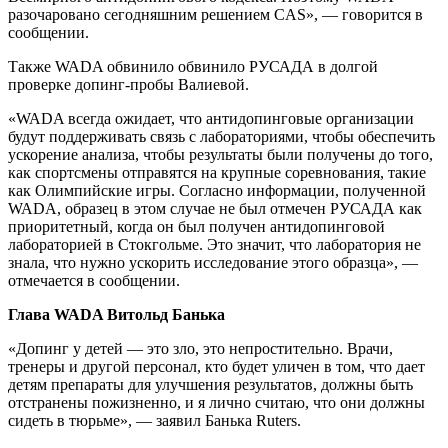
разочаровано сегодняшним решением CAS», — говорится в
сообщении.
Также WADA обвинило обвинило РУСАДА в долгой
проверке допинг-пробы Валиевой.
«WADA всегда ожидает, что антидопинговые организации
будут поддерживать связь с лабораториями, чтобы обеспечить
ускорение анализа, чтобы результаты были получены до того,
как спортсмены отправятся на крупные соревнования, такие
как Олимпийские игры. Согласно информации, полученной
WADA, образец в этом случае не был отмечен РУСАДА как
приоритетный, когда он был получен антидопинговой
лабораторией в Стокгольме. Это значит, что лаборатория не
знала, что нужно ускорить исследование этого образца», —
отмечается в сообщении.
Глава WADA Витольд Банька
«Допинг у детей — это зло, это непростительно. Врачи,
тренеры и другой персонал, кто будет уличен в том, что дает
детям препараты для улучшения результатов, должны быть
отстранены пожизненно, и я лично считаю, что они должны
сидеть в тюрьме», — заявил Банька Ruters.