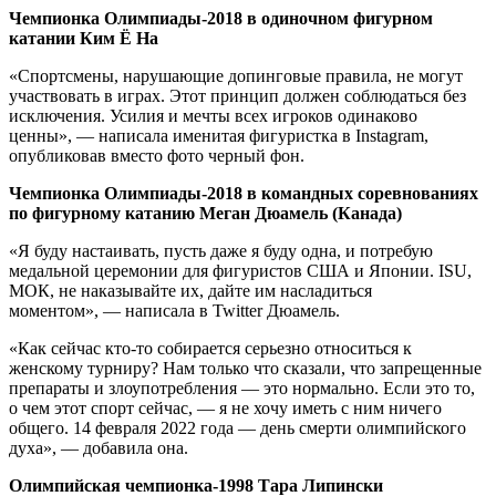
Чемпионка Олимпиады-2018 в одиночном фигурном
катании Ким Ё На
«Спортсмены, нарушающие допинговые правила, не могут
участвовать в играх. Этот принцип должен соблюдаться без
исключения. Усилия и мечты всех игроков одинаково
ценны», — написала именитая фигуристка в Instagram,
опубликовав вместо фото черный фон.
Чемпионка Олимпиады-2018 в командных соревнованиях
по фигурному катанию Меган Дюамель (Канада)
«Я буду настаивать, пусть даже я буду одна, и потребую
медальной церемонии для фигуристов США и Японии. ISU,
МОК, не наказывайте их, дайте им насладиться
моментом», — написала в Twitter Дюамель.
«Как сейчас кто-то собирается серьезно относиться к
женскому турниру? Нам только что сказали, что запрещенные
препараты и злоупотребления — это нормально. Если это то,
о чем этот спорт сейчас, — я не хочу иметь с ним ничего
общего. 14 февраля 2022 года — день смерти олимпийского
духа», — добавила она.
Олимпийская чемпионка-1998 Тара Липински