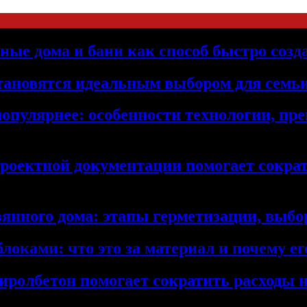
ьные дома и бани как способ быстро созд
становятся идеальным выбором для семьи
популярнее: особенности технологии, п
проектной документации помогает сократ
янного дома: этапы герметизации, выбор
локами: что это за материал и почему 
иролбетон помогает сократить расходы н