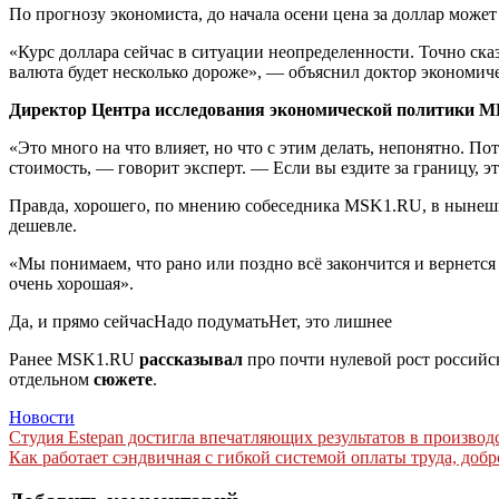
По прогнозу экономиста, до начала осени цена за доллар может 
«Курс доллара сейчас в ситуации неопределенности. Точно сказ
валюта будет несколько дороже», — объяснил доктор экономиче
Директор Центра исследования экономической политики 
«Это много на что влияет, но что с этим делать, непонятно. П
стоимость, — говорит эксперт. — Если вы ездите за границу, э
Правда, хорошего, по мнению собеседника MSK1.RU, в нынешне
дешевле.
«Мы понимаем, что рано или поздно всё закончится и вернется н
очень хорошая».
Да, и прямо сейчасНадо подуматьНет, это лишнее
Ранее MSK1.RU
рассказывал
про почти нулевой рост российс
отдельном
сюжете
.
Новости
Навигация
Студия Estepan достигла впечатляющих результатов в производ
Как работает сэндвичная с гибкой системой оплаты труда, добр
по