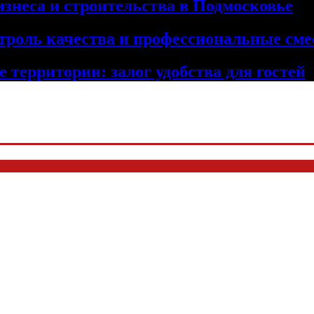
изнеса и строительства в Подмосковье
троль качества и профессиональные сме
 территории: залог удобства для гостей