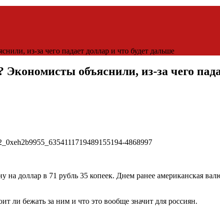
нили, из-за чего падает доллар и что будет дальше
 Экономисты объяснили, из-за чего пада
 на доллар в 71 рубль 35 копеек. Днем ранее американская валю
ит ли бежать за ним и что это вообще значит для россиян.