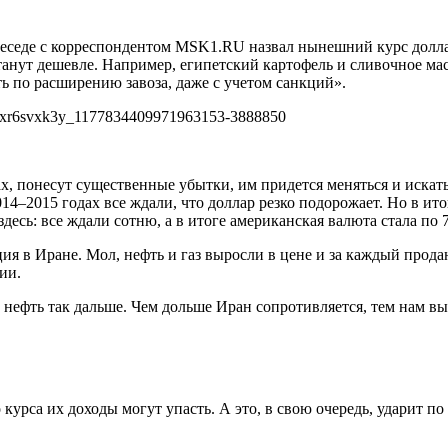
еседе с корреспондентом MSK1.RU назвал нынешний курс долла
станут дешевле. Например, египетский картофель и сливочное ма
ь по расширению завоза, даже с учетом санкций».
, понесут существенные убытки, им придется меняться и искать 
14–2015 годах все ждали, что доллар резко подорожает. Но в ито
здесь: все ждали сотню, а в итоге американская валюта стала по 
ия в Иране. Мол, нефть и газ выросли в цене и за каждый прод
ии.
у нефть так дальше. Чем дольше Иран сопротивляется, тем нам вы
курса их доходы могут упасть. А это, в свою очередь, ударит п