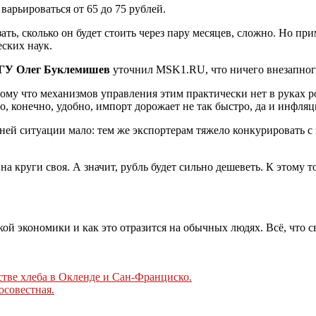
варьироваться от 65 до 75 рублей.
ать, сколько он будет стоить через пару месяцев, сложно. Но пр
ских наук.
МГУ Олег Буклемишев
уточнил MSK1.RU, что ничего внезапного
отому что механизмов управления этим практически нет в руках р
то, конечно, удобно, импорт дорожает не так быстро, да и инфля
й ситуации мало: тем же экспортерам тяжело конкурировать с 
а круги своя. А значит, рубль будет сильно дешеветь. К этому то
кой экономики и как это отразится на обычных людях. Всё, что 
стве хлеба в Окленде и Сан-Франциско.
осовестная.