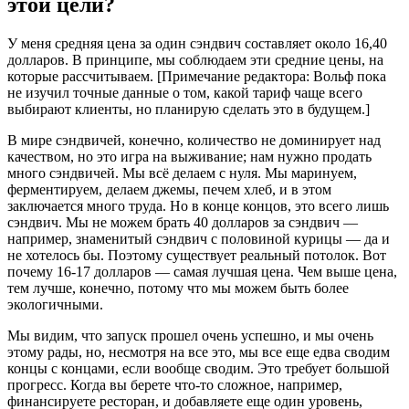
этой цели?
У меня средняя цена за один сэндвич составляет около 16,40
долларов. В принципе, мы соблюдаем эти средние цены, на
которые рассчитываем. [Примечание редактора: Вольф пока
не изучил точные данные о том, какой тариф чаще всего
выбирают клиенты, но планирую сделать это в будущем.]
В мире сэндвичей, конечно, количество не доминирует над
качеством, но это игра на выживание; нам нужно продать
много сэндвичей. Мы всё делаем с нуля. Мы маринуем,
ферментируем, делаем джемы, печем хлеб, и в этом
заключается много труда. Но в конце концов, это всего лишь
сэндвич. Мы не можем брать 40 долларов за сэндвич —
например, знаменитый сэндвич с половиной курицы — да и
не хотелось бы. Поэтому существует реальный потолок. Вот
почему 16-17 долларов — самая лучшая цена. Чем выше цена,
тем лучше, конечно, потому что мы можем быть более
экологичными.
Мы видим, что запуск прошел очень успешно, и мы очень
этому рады, но, несмотря на все это, мы все еще едва сводим
концы с концами, если вообще сводим. Это требует большой
прогресс. Когда вы берете что-то сложное, например,
финансируете ресторан, и добавляете еще один уровень,