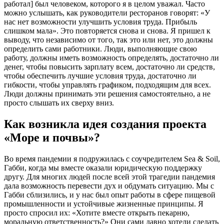
работал] был человеком, которого я в целом уважал. Часто
можно услышать, как руководители ресторанов говорят: «У
нас нет возможности улучшить условия труда. Прибыль
слишком мала». Это повторяется снова и снова. Я пришел к
выводу, что независимо от того, так это или нет, это должны
определить сами работники. Люди, выполняющие свою
работу, должны иметь возможность определять, достаточно ли
денег, чтобы повысить зарплату всем, достаточно ли средств,
чтобы обеспечить лучшие условия труда, достаточно ли
гибкости, чтобы управлять графиком, подходящим для всех.
Люди должны принимать эти решения самостоятельно, а не
просто слышать их сверху вниз.
Как возникла идея создания проекта
«Море и почвы»?
Во время пандемии я подружилась с соучредителем Sea & Soil,
Габби, когда мы вместе оказали юридическую поддержку
другу. Для многих людей после всей этой трагедии пандемия
дала возможность перевести дух и обдумать ситуацию. Мы с
Габби сблизились, и у нас был опыт работы в сфере пищевой
промышленности и устойчивые жизненные принципы. Я
просто спросил их: «Хотите вместе открыть пекарню,
моральную ответственность?» Они сами давно хотели сделать