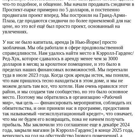
что-то подобное, и общение. Мы начали продавать сэндвичи в
Проспект-парке примерно по 5 долларов, и постепенно
продвигали проект вперед. Мы построили на Гранд-Арми-
Плаза, где продаются сэндвичи по более приемлемой для нас
цене, но это всё ещё был просто проект, основанный на
увлечениях.
У нас не было капитала, аренда [в Нью-Йорке] просто
заоблачная. Мы оба работали в сфере продовольственной
справедливости. Нам удалось найти место в Кэрролл-Гарденс/
Ред-Хук, которое сдавалось в аренду менее чем за 3000
долларов в месяц за крохотное помещение, и это было в
пределах наших финансовых возможностей. Мы переехали
туда в июле 2023 года. Когда срок аренды истек, мы поняли,
что нам пришлось тесно находиться в этом доме, и мы не
можем делать там все, что хотели. Нам очень нравился этот
район, и мы создаем там сообщество, но это было основное
место. Поэтому мы обратились в организацию «Рабочий
мир», чья цель — финансировать мероприятия, соблюдать их
обязательства, и они приняли нас в программе, предоставив
так называемый «неэксплуатационный кредит», что означает,
что мы не будем его возвращать, пока не начнем получать
прибыль. Мы заключили это соглашение еще в декабре 2024
года, закрыли магазин [в Кэрролл-Гарденс] в конце 2025 года,
вернулись на год на обустройство [нового помещения], а