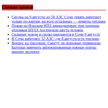
Свежие записи
Сводка на 9 августа: из 50 АЗС Сочи девять работают
только по картам, на всех остальных — лимиты топлива
Пожар на Ильском НПЗ ликвидирован: при падении
обломков БПЛА пострадали шесть человек
Сильные дожди и грозы ожидаются в Сочи 9 августа
В Сочи работают 52 АЗС: где 8 августа есть топливо
Вопрос на триллион. Смогут ли зерновые терминалы
Балтики заменить заблокированные южные порты:
мнение эксперта