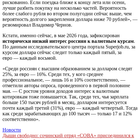
рискованно. Если поездка ближе к концу лета или осени,
лучше разбить покупку на несколько частей. Вероятность
более слабого рубля во втором полугодии сейчас выше, чем
вероятность долгого закрепления доллара ниже 70 рублей», —
резюмировал Владимир Чернов.
Кстати, именно сейчас, в мае 2026 года, зафиксирован
исторически низкий интерес россиян к валютным курсам
.
По данным исследовательского центра портала Superjob.ru, за
курсом доллара сейчас следит только каждый пятый, за
евро — каждый восьмой.
«Среди россиян с высшим образованием за долларом следят
25%, за евро — 16%. Среди тех, у кого среднее
профессиональное, — лишь 16 и 10% соответственно, —
отметили авторы опроса, проведенного в первой половине
мая. — С ростом уровня доходов интерес к валютным
котировкам тоже повышается. Так, среди тех, чья зарплата
больше 150 тысяч рублей в месяц, долларом интересуется
почти каждый третий (31%), евро — каждый четвертый. Тогда
как среди зарабатывающих до 100 тысяч — только 17 и 12%
соответственно».
Новости
Навигация
Дыши свободно: сочинский отряд «СОВА» присоединился к