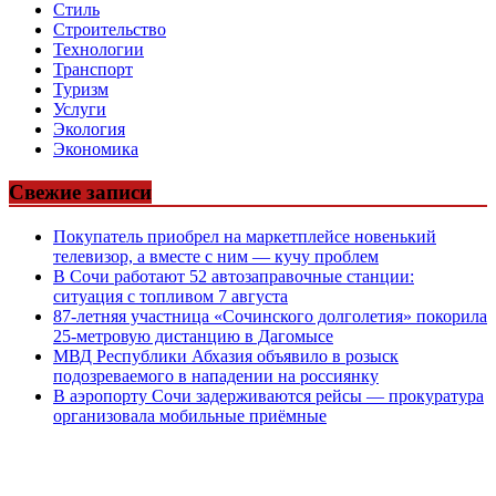
Стиль
Строительство
Технологии
Транспорт
Туризм
Услуги
Экология
Экономика
Свежие записи
Покупатель приобрел на маркетплейсе новенький
телевизор, а вместе с ним — кучу проблем
В Сочи работают 52 автозаправочные станции:
ситуация с топливом 7 августа
87-летняя участница «Сочинского долголетия» покорила
25-метровую дистанцию в Дагомысе
МВД Республики Абхазия объявило в розыск
подозреваемого в нападении на россиянку
В аэропорту Сочи задерживаются рейсы — прокуратура
организовала мобильные приёмные