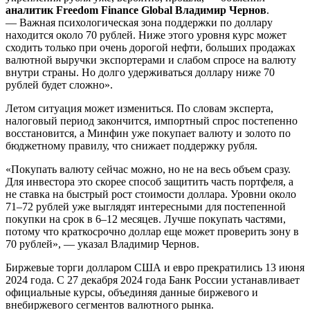
аналитик Freedom Finance Global Владимир Чернов
.
— Важная психологическая зона поддержки по доллару
находится около 70 рублей. Ниже этого уровня курс может
сходить только при очень дорогой нефти, больших продажах
валютной выручки экспортерами и слабом спросе на валюту
внутри страны. Но долго удерживаться доллару ниже 70
рублей будет сложно».
Летом ситуация может измениться. По словам эксперта,
налоговый период закончится, импортный спрос постепенно
восстановится, а Минфин уже покупает валюту и золото по
бюджетному правилу, что снижает поддержку рубля.
«Покупать валюту сейчас можно, но не на весь объем сразу.
Для инвестора это скорее способ защитить часть портфеля, а
не ставка на быстрый рост стоимости доллара. Уровни около
71–72 рублей уже выглядят интересными для постепенной
покупки на срок в 6–12 месяцев. Лучше покупать частями,
потому что краткосрочно доллар еще может проверить зону в
70 рублей», — указал Владимир Чернов.
Биржевые торги долларом США и евро прекратились 13 июня
2024 года. С 27 декабря 2024 года Банк России устанавливает
официальные курсы, объединяя данные биржевого и
внебиржевого сегментов валютного рынка.