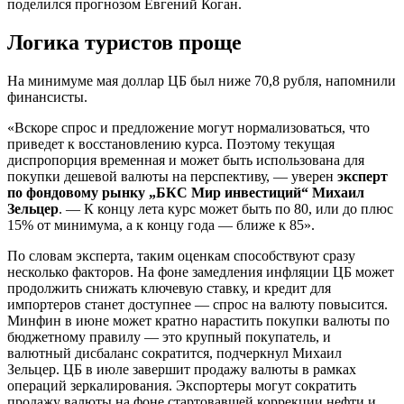
поделился прогнозом Евгений Коган.
Логика туристов проще
На минимуме мая доллар ЦБ был ниже 70,8 рубля, напомнили
финансисты.
«Вскоре спрос и предложение могут нормализоваться, что
приведет к восстановлению курса. Поэтому текущая
диспропорция временная и может быть использована для
покупки дешевой валюты на перспективу, — уверен
эксперт
по фондовому рынку „БКС Мир инвестиций“ Михаил
Зельцер
. — К концу лета курс может быть по 80, или до плюс
15% от минимума, а к концу года — ближе к 85».
По словам эксперта, таким оценкам способствуют сразу
несколько факторов. На фоне замедления инфляции ЦБ может
продолжить снижать ключевую ставку, и кредит для
импортеров станет доступнее — спрос на валюту повысится.
Минфин в июне может кратно нарастить покупки валюты по
бюджетному правилу — это крупный покупатель, и
валютный дисбаланс сократится, подчеркнул Михаил
Зельцер. ЦБ в июле завершит продажу валюты в рамках
операций зеркалирования. Экспортеры могут сократить
продажу валюты на фоне стартовавшей коррекции нефти и