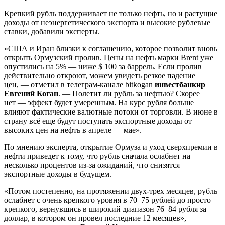
Крепкий рубль поддерживает не только нефть, но и растущие
доходы от неэнергетического экспорта и высокие рублевые
ставки, добавили эксперты.
«США и Иран близки к соглашению, которое позволит вновь
открыть Ормузский пролив. Цены на нефть марки Brent уже
опустились на 5% — ниже $ 100 за баррель. Если пролив
действительно откроют, можем увидеть резкое падение
цен, — отметил в телеграм-канале bitkogan
инвестбанкир
Евгений Коган
. — Полетит ли рубль за нефтью? Скорее
нет — эффект будет умеренным. На курс рубля больше
влияют фактические валютные потоки от торговли. В июне в
страну всё еще будут поступать экспортные доходы от
высоких цен на нефть в апреле — мае».
По мнению эксперта, открытие Ормуза и уход сверхпремии в
нефти приведет к тому, что рубль сначала ослабнет на
несколько процентов из-за ожиданий, что снизятся
экспортные доходы в будущем.
«Потом постепенно, на протяжении двух-трех месяцев, рубль
ослабнет с очень крепкого уровня в 70–75 рублей до просто
крепкого, вернувшись в широкий диапазон 76–84 рубля за
доллар, в котором он провел последние 12 месяцев», —