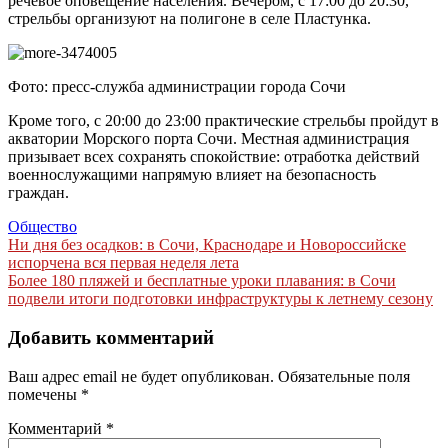
речевое оповещение населения. Вечером, с 17:00 до 20:30,
стрельбы организуют на полигоне в селе Пластунка.
Фото: пресс-служба администрации города Сочи
Кроме того, с 20:00 до 23:00 практические стрельбы пройдут в
акватории Морского порта Сочи. Местная администрация
призывает всех сохранять спокойствие: отработка действий
военнослужащими напрямую влияет на безопасность
граждан.
Общество
Навигация
Ни дня без осадков: в Сочи, Краснодаре и Новороссийске
испорчена вся первая неделя лета
по
Более 180 пляжей и бесплатные уроки плавания: в Сочи
записям
подвели итоги подготовки инфраструктуры к летнему сезону
Добавить комментарий
Ваш адрес email не будет опубликован.
Обязательные поля
помечены
*
Комментарий
*