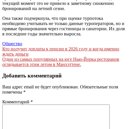
текущий момент это не привело к заметному снижению
бронирований на летний сезон.
Она также подчеркнула, что при оценке турпотока
необходимо учитывать не только данные туроператоров, но и
прямые бронирования через гостиницы и санатории. Их доля
в последние годы значительно выросла.
Общество
Навигация
Кто получит доплаты к пенсии в 2026 году и когда именно
ждать деньги
по
Один из самых популярных на юге Нью-Йорка ресторанов
записям
оглядывается этим летом в Манхэттене.
Добавить комментарий
Ваш адрес email не будет опубликован.
Обязательные поля
помечены
*
Комментарий
*