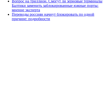
Вопрос на триллион. Смогут ли зерновые терминалы
Балтики заменить заблокированные южные порты:
мнение эксперта
Переводы россиян начнут блокировать по одной
причине: подробности