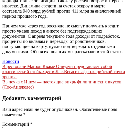
корпоративные облигации. Также у россиян возрос интерес к
ипотеке. Динамика средств на счетах эскроу в марте
составила 940 млрд рублей против 411 млрд за аналогичный
период прошлого года.
Причем уже через год россияне не смогут получить кредит,
просто указав доход в анкете без подтверждающих
документов. С апреля текущего года доходы от подработок,
проценты по вкладам и переводы от родственников,
поступающие на карту, нужно подтверждать отдельными
документами. Обо всех нюансах мы рассказали в этой статье.
Новости
Навигация
В ресторане Maroon Кваме Онвуачи представляет собой
классический стейк-хаус в Лас-Вегасе с афро-карибской точки
по
зрения.
записям
Выпечка с Ишем — настоящие вихрь филиппинских вкусов
(Лос-Анджелес)
Добавить комментарий
Ваш адрес email не будет опубликован.
Обязательные поля
помечены
*
Комментарий
*