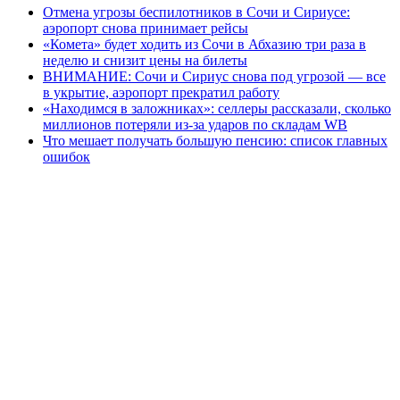
Отмена угрозы беспилотников в Сочи и Сириусе:
аэропорт снова принимает рейсы
«Комета» будет ходить из Сочи в Абхазию три раза в
неделю и снизит цены на билеты
ВНИМАНИЕ: Сочи и Сириус снова под угрозой — все
в укрытие, аэропорт прекратил работу
«Находимся в заложниках»: селлеры рассказали, сколько
миллионов потеряли из-за ударов по складам WB
Что мешает получать большую пенсию: список главных
ошибок