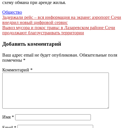
схему обмана при аренде жилья.
Общество
Навигация
Задержали рейс – вся информация на экране: аэропорт Сочи
внедрил новый цифровой сервис
по
Вывоз мусора и покос травы: в Лазаревском районе Сочи
записям
продолжают благоустраивать территории
Добавить комментарий
Ваш адрес email не будет опубликован.
Обязательные поля
помечены
*
Комментарий
*
Имя
*
Email
*