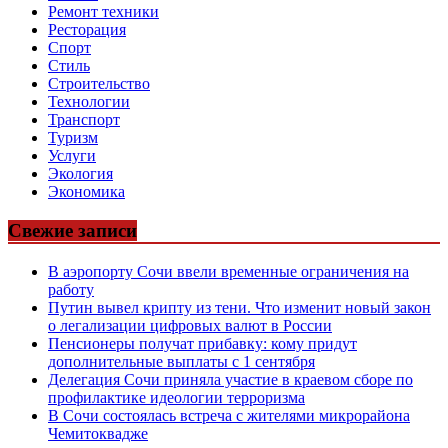
Ремонт техники
Ресторация
Спорт
Стиль
Строительство
Технологии
Транспорт
Туризм
Услуги
Экология
Экономика
Свежие записи
В аэропорту Сочи ввели временные ограничения на
работу
Путин вывел крипту из тени. Что изменит новый закон
о легализации цифровых валют в России
Пенсионеры получат прибавку: кому придут
дополнительные выплаты с 1 сентября
Делегация Сочи приняла участие в краевом сборе по
профилактике идеологии терроризма
В Сочи состоялась встреча с жителями микрорайона
Чемитоквадже