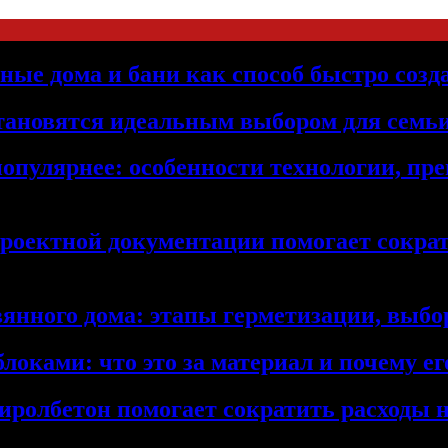
ьные дома и бани как способ быстро созд
становятся идеальным выбором для семьи
популярнее: особенности технологии, п
проектной документации помогает сократ
янного дома: этапы герметизации, выбор
локами: что это за материал и почему 
иролбетон помогает сократить расходы н