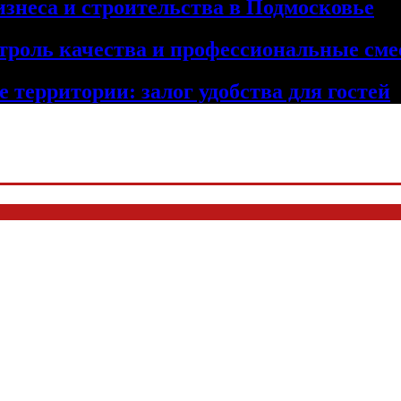
изнеса и строительства в Подмосковье
троль качества и профессиональные сме
 территории: залог удобства для гостей