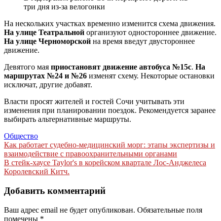
три дня из-за велогонки
На нескольких участках временно изменится схема движения.
На улице Театральной
организуют одностороннее движение.
На улице Черноморской
на время введут двустороннее
движение.
Девятого мая
приостановят движение автобуса №15с
.
На
маршрутах №24 и №26
изменят схему. Некоторые остановки
исключат, другие добавят.
Власти просят жителей и гостей Сочи учитывать эти
изменения при планировании поездок. Рекомендуется заранее
выбирать альтернативные маршруты.
Общество
Навигация
Как работает судебно-медицинский морг: этапы экспертизы и
взаимодействие с правоохранительными органами
по
В стейк-хаусе Taylor's в корейском квартале Лос-Анджелеса
записям
Королевский Китч.
Добавить комментарий
Ваш адрес email не будет опубликован.
Обязательные поля
помечены
*