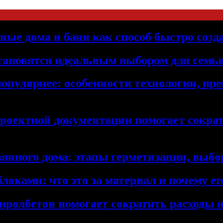
ьные дома и бани как способ быстро созд
становятся идеальным выбором для семьи
популярнее: особенности технологии, п
проектной документации помогает сократ
янного дома: этапы герметизации, выбор
локами: что это за материал и почему 
иролбетон помогает сократить расходы н