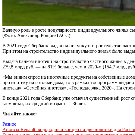
Важную роль в росте популярности индивидуального жилья сыг
(Фото: Александр Рощин/ТАСС)
В 2021 году Сбербанк выдал на покупку и строительство частн
При этом на строительство индивидуального жилья было выдано
Выдача банком ипотеки на строительство частного жилья в ден
279,8 млрд руб. — на 81% больше, чем в 2020-м (154,7 млрд руб.
«Мы видим спрос на ипотечные продукты на собственные дома
про ипотеку на готовые дома, то в рамках госпрограмм выдано 
ипотека», «Семейная ипотека», «Господдержка 2020». На стро
В конце 2021 года Сбербанк уже отмечал существенный рост сп
заемщики, их средний возраст — 36 лет.
Читайте также:
Разное
Навигация
Анонсы Renault: водородный концепт и две новинки для Росси
Больше домов, меньше лесов: что принесет приватизация земель