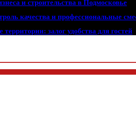
изнеса и строительства в Подмосковье
троль качества и профессиональные сме
 территории: залог удобства для гостей