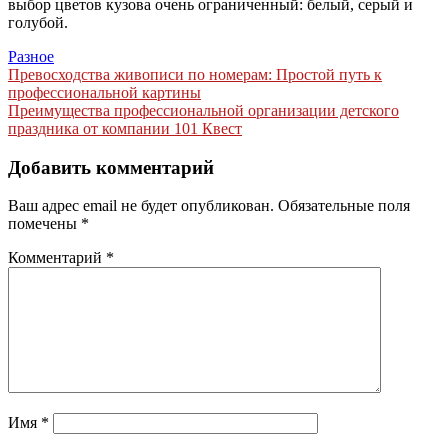
выбор цветов кузова очень ограниченный: белый, серый и
голубой.
Разное
Навигация
Превосходства живописи по номерам: Простой путь к
профессиональной картины
по
Преимущества профессиональной организации детского
записям
праздника от компании 101 Квест
Добавить комментарий
Ваш адрес email не будет опубликован.
Обязательные поля
помечены
*
Комментарий
*
Имя
*