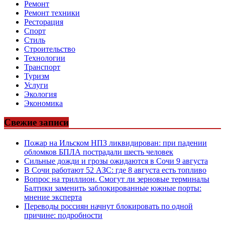
Ремонт
Ремонт техники
Ресторация
Спорт
Стиль
Строительство
Технологии
Транспорт
Туризм
Услуги
Экология
Экономика
Свежие записи
Пожар на Ильском НПЗ ликвидирован: при падении
обломков БПЛА пострадали шесть человек
Сильные дожди и грозы ожидаются в Сочи 9 августа
В Сочи работают 52 АЗС: где 8 августа есть топливо
Вопрос на триллион. Смогут ли зерновые терминалы
Балтики заменить заблокированные южные порты:
мнение эксперта
Переводы россиян начнут блокировать по одной
причине: подробности