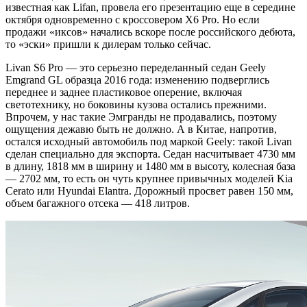
известная как Lifan, провела его презентацию еще в середине
октября одновременно с кроссовером X6 Pro. Но если
продажи «иксов» начались вскоре после российского дебюта,
то «эски» пришли к дилерам только сейчас.
Livan S6 Pro — это серьезно переделанный седан Geely
Emgrand GL образца 2016 года: изменению подверглись
переднее и заднее пластиковое оперение, включая
светотехнику, но боковины кузова остались прежними.
Впрочем, у нас такие Эмгранды не продавались, поэтому
ощущения дежавю быть не должно. А в Китае, напротив,
остался исходный автомобиль под маркой Geely: такой Livan
сделан специально для экспорта. Седан насчитывает 4730 мм
в длину, 1818 мм в ширину и 1480 мм в высоту, колесная база
— 2702 мм, то есть он чуть крупнее привычных моделей Kia
Cerato или Hyundai Elantra. Дорожный просвет равен 150 мм,
объем багажного отсека — 418 литров.