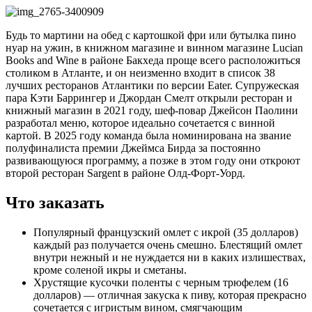
Будь то мартини на обед с картошкой фри или бутылка пино
нуар на ужин, в книжном магазине и винном магазине Lucian
Books and Wine в районе Бакхеда проще всего расположиться
столиком в Атланте, и он неизменно входит в список 38
лучших ресторанов Атлантики по версии Eater. Супружеская
пара Кэти Баррингер и Джордан Смелт открыли ресторан и
книжный магазин в 2021 году, шеф-повар Джейсон Паолини
разработал меню, которое идеально сочетается с винной
картой. В 2025 году команда была номинирована на звание
полуфиналиста премии Джеймса Бирда за постоянно
развивающуюся программу, а позже в этом году они откроют
второй ресторан Sargent в районе Олд-Форт-Уорд.
Что заказать
Популярный французский омлет с икрой (35 долларов)
каждый раз получается очень смешно. Блестящий омлет
внутри нежный и не нуждается ни в каких излишествах,
кроме соленой икры и сметаны.
Хрустящие кусочки поленты с черным трюфелем (16
долларов) — отличная закуска к пиву, которая прекрасно
сочетается с игристым вином, смягчающим