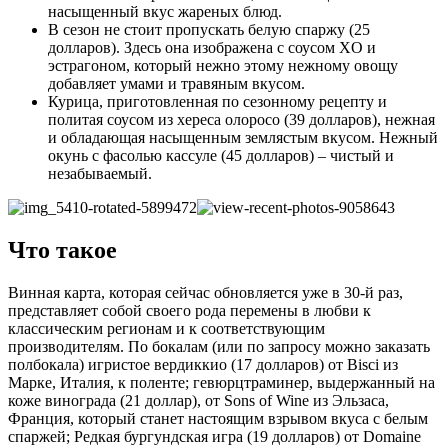
насыщенный вкус жареных блюд.
В сезон не стоит пропускать белую спаржу (25
долларов). Здесь она изображена с соусом XO и
эстрагоном, который нежно этому нежному овощу
добавляет умами и травяным вкусом.
Курица, приготовленная по сезонному рецепту и
политая соусом из хереса олоросо (39 долларов), нежная
и обладающая насыщенным землястым вкусом. Нежный
окунь с фасолью кассуле (45 долларов) – чистый и
незабываемый.
Что такое
Винная карта, которая сейчас обновляется уже в 30-й раз,
представляет собой своего рода перемены в любви к
классическим регионам и к соответствующим
производителям. По бокалам (или по запросу можно заказать
полбокала) игристое вердиккио (17 долларов) от Bisci из
Марке, Италия, к поленте; гевюрцтраминер, выдержанный на
коже винограда (21 доллар), от Sons of Wine из Эльзаса,
Франция, который станет настоящим взрывом вкуса с белым
спаржей; Редкая бургундская игра (19 долларов) от Domaine