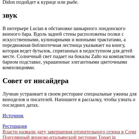
Didon подойдет к курице или рыбе.
звук
В интерьере Lucian в обстановке шикарного лондонского
винного бара. Вдоль задней стены расположены полки с
искусственными, кулинарными и винными трактатами, а
передвижная библиотечная лестница указывает на книгу,
которая ведет бутылок, спрятанных в недоступном для детей
месте. Солнечный свет падает на бокалы Zalto на компактном
барном подставке, украшенные элегантными цветочными
композициями.
Совет от инсайдера
Лучиан устраивает в своем ресторане специальные ужины для
виноделов и писателей. Напишите в рассылку, чтобы узнать о
последних датах.
Источник
Ресторация
Навигация
Власти назвали дату завершения отопительного сезона в Сочи
Популярный японско-итальянский ресторан Tonari in