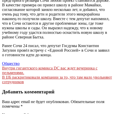
предгорного рельефа Сочи любой проект становится дороже.
В качестве примера он привел школу в районе Мамайки,
согласование которой заняло несколько лет, и добавил, что
очень рад тому, что дети и родители этого микрорайона
наконец-то получили школу. Вместе с тем депутат напомнил,
что в Сочи остаются и другие проблемные зоны, где тоже
нужны школы и сады. Он выразил надежду, что к новому
учебному году удастся полностью оснастить новую школу в
районе Северная Бытха.
Ранее Сочи 24 писал, что депутат Госдумы Константин
Затулин провёл встречу с «Единой Россией» в Сочи и заявил
о готовности идти до конца.
Общество
Навигация
Внутри гигантского комикса DC вас ждет вечеринка с
пельменями.
по
В ЦБ раскритиковали компании за то, что там мало увольняют
записям
сотрудников
Добавить комментарий
Ваш адрес email не будет опубликован.
Обязательные поля
помечены
*