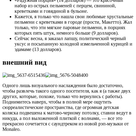
«Радужная порция» (14 долларов) — это красочный
набор из острых пельменей с перцем, свининой,
креветками и говядиной в бульоне.
Кажется, я только что нашла свои любимые хрустальные
пельмени с креветками в городе (прости, Макетто). Жал
только, что эти мягкие паровые пельмени, в порциях
которых пять штук, немного больше (9 долларов).
Сейчас весна, я заказал лапшу, политический черный
уксус и посыпанную холодной измельченной курицей и
эдамаме (13 долларов).
внешний вид
Одного лишь визуального наслаждения было достаточно,
чтобы развлечь такого одного посетителя, как я (а также двух
других, которые, похоже, только что вернулись с работы).
Поднимитесь наверх, чтобы в полной мере ощутить
сюрреалистические пространства, где огромная детская
коляска подвешена к матово-черному потолку, ставни ведут в
никуда, а пол выложенной плиткой с волнами, — все это
прекрасно сочетается с саундтреком из новой рэп-музыки от
Monaleo.