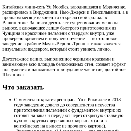
Китайская мини-сеть Yu Noodles, зародившаяся в Мэриленде,
расширилась в Вирджинии, Нью-Джерси и Пенсильвании, а в
прошлом месяце наконец-то открыла свой филиал в
Вашингтоне. За почти десять лет существования меню на
выносе, включающее лапшу быстрого приготовления из
Чунцина и красочные пельмени с твердым внутри, уже
проверено временем и получено течение — но это новое
заведение в районе Маунт-Вернон-Триангл также является
визуальным шедевром, который стоит увидеть лично.
Двухэтажное панно, выполненное черными красками и
занимающее всю площадь белоснежных стен, создает эффект
погружения и напоминает причудливое чаепитие, достойное
Шляпника.
Что заказать
С момента открытия ресторана Yu в Роквилле в 2018
году заведение довело до совершенства искусства
приготовления пельменей с фундаментом внутри: их
готовят на заказ и передают через открытую стальную
кухню в круглых деревянных корзинах (или в
контейнерах на выносе из прочного картона).