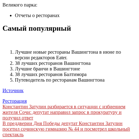
Великого парка:
Отчеты о ресторанах
Самый популярный
Лучшие новые рестораны Вашингтона в июне по
версии редакторов Eater.
38 лучших ресторанов Вашингтона
Лучшие бранчи в Вашингтоне
38 лучших ресторанов Балтимора
Путеводитель по ресторанам Вашингтона
Источник
Ресторация
Навигация
Константин Затулин разбирается в ситуации с избиением
жителя Сочи: депутат направил запрос в прокуратуру и
по
получил ответ
записям
В преддверии Дня Победы депутат Константин Затулин
посетил сочинскую гимназию № 44 и посмотрел школьный
спектакль