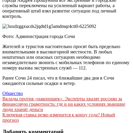
города Андрея Прошунина все экстренные и городские
службы переключены на усиленный вариант работы, а
оперативный штаб взял развитие ситуации под личный
контроль.
Фото: Администрация города Сочи
Жителей и туристов настоятельно просят быть предельно
внимательными в высокогорной местности. В любых
нештатных или опасных ситуациях необходимо
незамедлительно звонить с мобильных телефонов по единому
номеру вызова экстренных служб — 112.
Ранее Сочи 24 писал, что в ближайшие два дня в Сочи
ожидаются сильные осадки и ветер.
Общество
Навигация
Вклады против «накопишек». Эксперты хвалят россиян за
финансовую грамотность: где и на каких условиях знающие
по
люди хранят деньги
записям
Ключевая ставка резко изменится к концу года? Новый
прогноз
Добавить комментарий