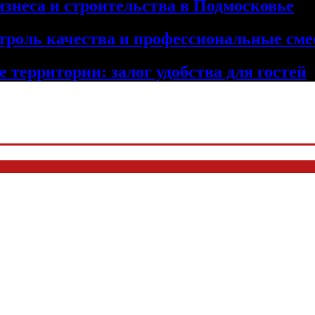
изнеса и строительства в Подмосковье
троль качества и профессиональные сме
 территории: залог удобства для гостей