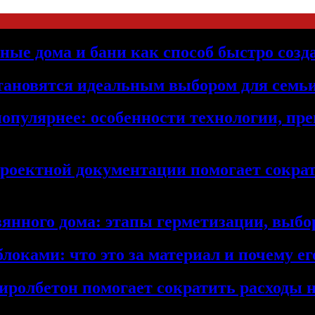
ьные дома и бани как способ быстро созд
становятся идеальным выбором для семьи
популярнее: особенности технологии, п
проектной документации помогает сократ
янного дома: этапы герметизации, выбор
локами: что это за материал и почему 
иролбетон помогает сократить расходы н