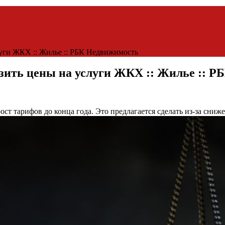
уги ЖКХ :: Жилье :: РБК Недвижимость
зить цены на услуги ЖКХ :: Жилье :: 
ст тарифов до конца года. Это предлагается сделать из-за сниж