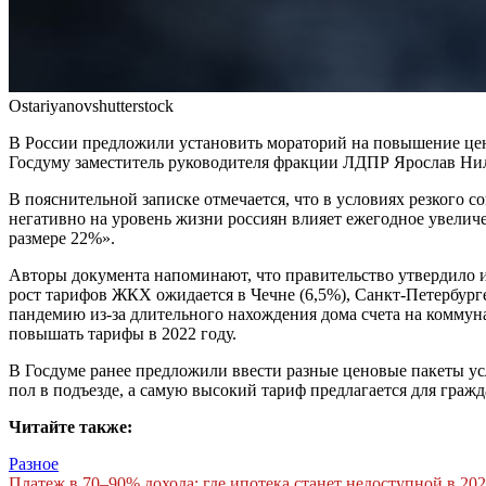
Ostariyanovshutterstock
В России предложили установить мораторий на повышение цен 
Госдуму заместитель руководителя фракции ЛДПР Ярослав Нило
В пояснительной записке отмечается, что в условиях резкого 
негативно на уровень жизни россиян влияет ежегодное увели
размере 22%».
Авторы документа напоминают, что правительство утвердило и
рост тарифов ЖКХ ожидается в Чечне (6,5%), Санкт-Петербурге 
пандемию из-за длительного нахождения дома счета на коммуна
повышать тарифы в 2022 году.
В Госдуме ранее предложили ввести разные ценовые пакеты ус
пол в подъезде, а самую высокий тариф предлагается для граж
Читайте также:
Разное
Платеж в 70–90% дохода: где ипотека станет недоступной в 202