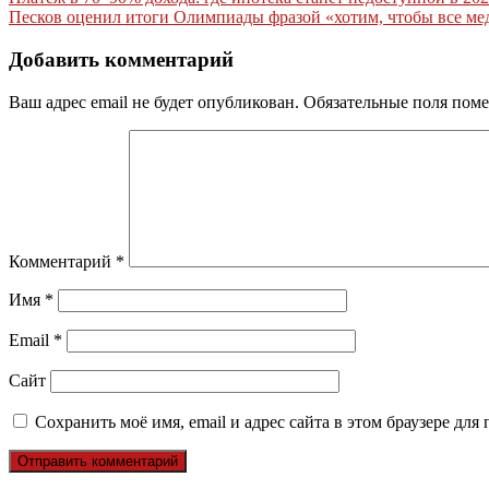
Навигация
Песков оценил итоги Олимпиады фразой «хотим, чтобы все мед
по
записям
Добавить комментарий
Ваш адрес email не будет опубликован.
Обязательные поля пом
Комментарий
*
Имя
*
Email
*
Сайт
Сохранить моё имя, email и адрес сайта в этом браузере д