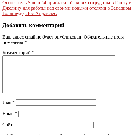
по
Основатель Studio 54 пригласил бывших сотрудников Гюсту и
записям
Джелину для работы над своими новыми отелями в Западном
Голливуде, Лос-Анджелес.
Добавить комментарий
Ваш адрес email не будет опубликован.
Обязательные поля
помечены
*
Комментарий
*
Имя
*
Email
*
Сайт