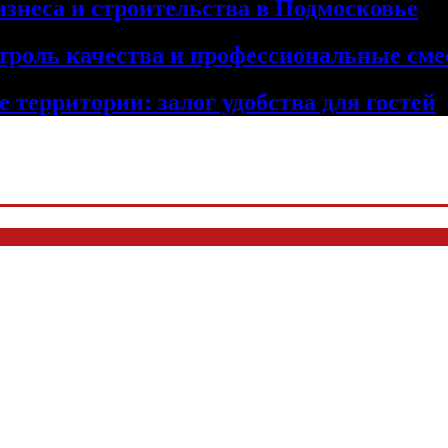
изнеса и строительства в Подмосковье
троль качества и профессиональные сме
 территории: залог удобства для гостей