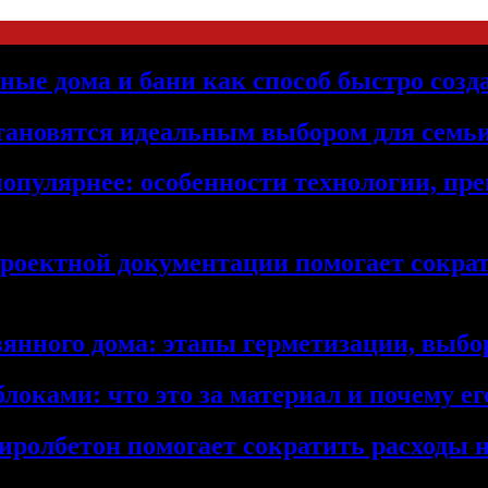
ьные дома и бани как способ быстро созд
становятся идеальным выбором для семьи
популярнее: особенности технологии, п
проектной документации помогает сократ
янного дома: этапы герметизации, выбор
локами: что это за материал и почему 
иролбетон помогает сократить расходы н