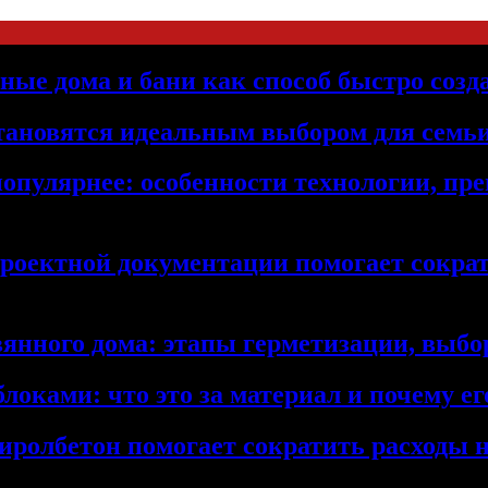
ьные дома и бани как способ быстро созд
становятся идеальным выбором для семьи
популярнее: особенности технологии, п
проектной документации помогает сократ
янного дома: этапы герметизации, выбор
локами: что это за материал и почему 
иролбетон помогает сократить расходы н