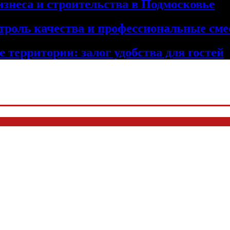
изнеса и строительства в Подмосковье
троль качества и профессиональные сме
 территории: залог удобства для гостей