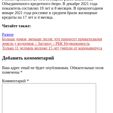
Объединенного кредитного бюро. В декабре 2021 года
показатель составлял 19 лет и 8 месяцев. В прошлогоднем
январе 2021 года россияне в среднем брали жилищные
кредиты на 17 лет и 4 месяца.
Читайте также:
Разное
Навигация
Больше домов, меньше лесов: что принесет приватизация
земель у водоемов :: Загород :: РБК Недвижимость
по
Только 11 человек моложе 15 лет умерли от коронавируса
записям
Добавить комментарий
Ваш адрес email не будет опубликован.
Обязательные поля
помечены
*
Комментарий
*