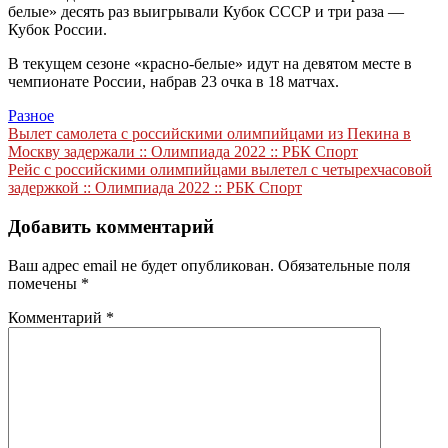
белые» десять раз выигрывали Кубок СССР и три раза —
Кубок России.
В текущем сезоне «красно-белые» идут на девятом месте в
чемпионате России, набрав 23 очка в 18 матчах.
Разное
Навигация
Вылет самолета с российскими олимпийцами из Пекина в
Москву задержали :: Олимпиада 2022 :: РБК Спорт
по
Рейс с российскими олимпийцами вылетел с четырехчасовой
записям
задержкой :: Олимпиада 2022 :: РБК Спорт
Добавить комментарий
Ваш адрес email не будет опубликован.
Обязательные поля
помечены
*
Комментарий
*