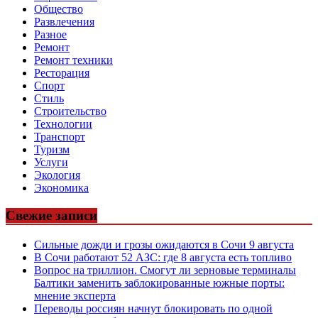
Общество
Развлечения
Разное
Ремонт
Ремонт техники
Ресторация
Спорт
Стиль
Строительство
Технологии
Транспорт
Туризм
Услуги
Экология
Экономика
Свежие записи
Сильные дожди и грозы ожидаются в Сочи 9 августа
В Сочи работают 52 АЗС: где 8 августа есть топливо
Вопрос на триллион. Смогут ли зерновые терминалы
Балтики заменить заблокированные южные порты:
мнение эксперта
Переводы россиян начнут блокировать по одной