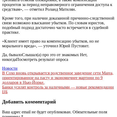
процентов за период неправомерного ограничения доступа к
средствам», — отметил Роланд Матилян.
Кроме того, при наличии доказанной причинно-следственной
связи возможно взыскание убытков. По словам юристов,
подобный подход достаточно часто встречается в судебной
практике.
«Клиент имеет право на компенсацию убытков, но не
морального вреда», — уточнил Юрий Пустовит.
Да, бывалоСлышал(а) про это от знакомых Нет,
никогдаПосмотреть результат опроса
Новости
Навигация
В Сохо вновь открывается родственное заведение сети Marea,
ориентированное на пасту и экономичнее мартини по 9
по
долларов в Нью-Йорке.
записям
Банки усилят контроль за наличными — новые рекомендации
ЦБ
Добавить комментарий
Ваш адрес email не будет опубликован.
Обязательные поля
помечены
*