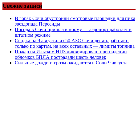
Свежие записи
В горах Сочи обустроили смотровые площадки для пика
звездопада Персеиды
Погода в Сочи пришла в норму — аэропорт работает в
штатном режиме
Сводка на 9 августа: из 50 АЗС Сочи девять работают
только по картам, на всех остальных — лимиты топлива
Пожар на Ильском НПЗ ликвидирован: при падении
обломков БПЛА пострадали шесть человек
Сильные дожди и грозы ожидаются в Сочи 9 августа