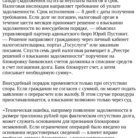
сальдо (задолженность) из-за неуплаты налогов в срок.
Налоговая инспекция направляет требование об уплате
задолженности. Срок исполнения — 8 дней с даты получения
требования. Если долг не погашен, налоговый орган в
течение шести месяцев принимает решение о взыскании
задолженности во внесудебном порядке, — объяснил
управляющий партнер адвокатского бюро Юрий Пустовит.
— Решение направляют гражданину через личный кабинет
налогоплательщика, портал „Госуслуги“ или заказным
письмом. Спустя семь дней налоговая размещает в „Реестре
решений о взыскании задолженности“ поручение на
блокировку банковских счетов должника и списание средств
в счет погашения долга. Банк блокирует счет, а затем
списывает необходимую сумму».
Внесудебный порядок применяется только при отсутствии
спора. Если гражданин не согласен с суммой, он может подать
заявление о перерасчете или жалобу. В этом случае процедура
приостанавливается, а взыскание возможно только через суд.
«Техническая ошибка, например появление задолженности в
размере триллиона рублей при фактическом отсутствии долга,
может служить основанием для признания блокировки
незаконной. Если ограничение операций было введено на
основании недостоверных сведений — клиент вправе
требовать отмены блокировки, а также компенсации